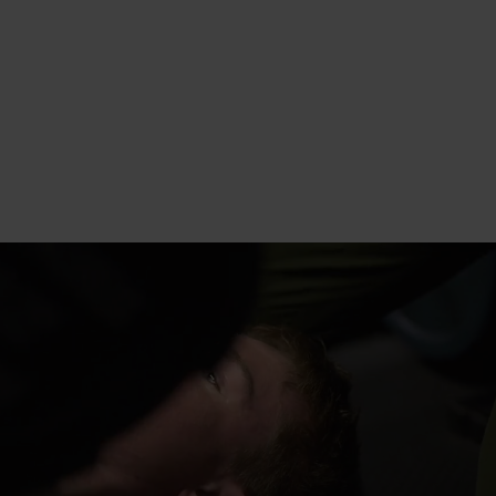
NTG3LILLEHAMMER
Søk på NTG