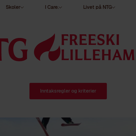
Skoler
I Care.
Livet på NTG
FREESKI
LILLEHA
Inntaksregler og kriterier