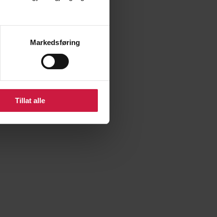
Markedsføring
mmer i tillegg. NTG
Tillat alle
 nivå.