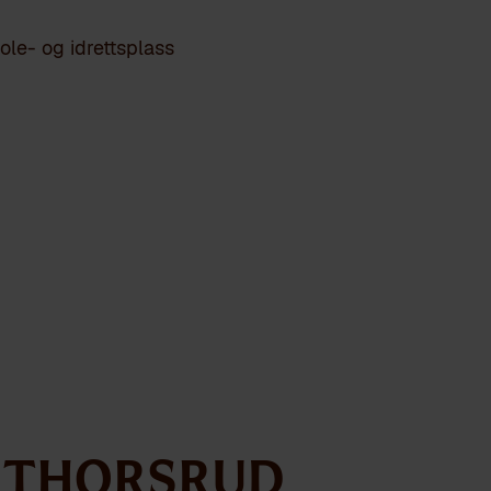
kole- og idrettsplass
 Thorsrud