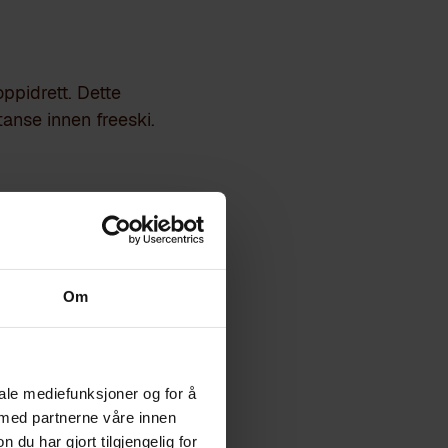
oppidrett. Dette
anse innen freeski.
rer:
Om
iale mediefunksjoner og for å
 med partnerne våre innen
u har gjort tilgjengelig for