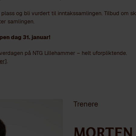
e plass og bli vurdert til inntakssamlingen. Tilbud om s
tter samlingen.
en dag 31. januar!
verdagen på NTG Lillehammer – helt uforpliktende.
er]
.
Trenere
Morten