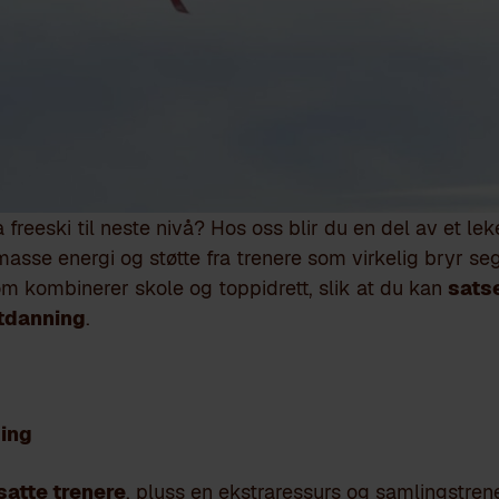
reeski til neste nivå? Hos oss blir du en del av et le
masse energi og støtte fra trenere som virkelig bryr seg
m kombinerer skole og toppidrett, slik at du kan
satse
utdanning
.
ging
satte trenere
, pluss en ekstraressurs og samlingstrene