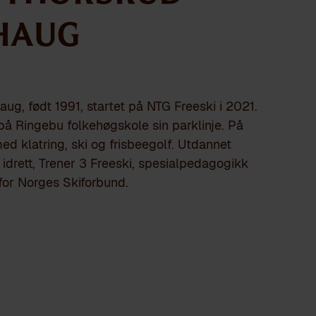
haug
ug, født 1991, startet på NTG Freeski i 2021.
 på Ringebu folkehøgskole sin parklinje. På
med klatring, ski og frisbeegolf. Utdannet
idrett, Trener 3 Freeski, spesialpedagogikk
 for Norges Skiforbund.