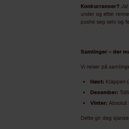
Konkurranser?
Ja!
under og etter renn
pushe seg selv og fø
Samlinger – der m
Vi reiser på samling
Høst:
Kläppen (a
Desember:
Tidl
Vinter:
Absolut 
Dette gir deg sjanse