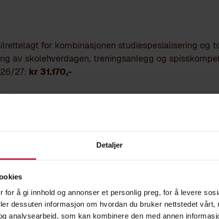
tilrettelagt for kombinasjonen studiespesialisering og t
ring av skolehverdagen, treningsanlegg og spisskompet
026/27:
kr 31.170,-
stilbud
ing for å delta i den daglige treningen. Tilbudet inklude
ging av utøvere
Detaljer
 samlinger
med kompetente trenere
ookies
ell og Kvitfjell
 for å gi innhold og annonser et personlig preg, for å levere sos
deler dessuten informasjon om hvordan du bruker nettstedet vårt,
e
og analysearbeid, som kan kombinere den med annen informasjon d