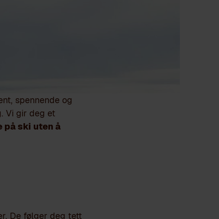
kent, spennende og
. Vi gir deg et
 på ski
uten å
r. De følger deg tett