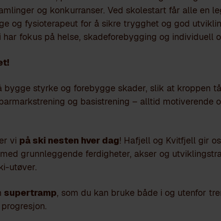
amlinger og konkurranser. Ved skolestart får alle en le
 og fysioterapeut for å sikre trygghet og god utviklin
 har fokus på helse, skadeforebygging og individuell o
et!
 bygge styrke og forebygge skader, slik at kroppen tå
t barmarkstrening og basistrening – alltid motiverende o
er vi
på ski nesten hver dag
! Hafjell og Kvitfjell gir 
 med grunnleggende ferdigheter, akser og utviklingstr
ki-utøver.
n
supertramp
, som du kan bruke både i og utenfor tre
 progresjon.