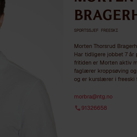
Brager
SPORTSSJEF FREESKI
Morten Thorsrud Bragerha
Har tidligere jobbet 7 år
fritiden er Morten aktiv 
faglærer kroppsøving og 
og er kurslærer i freeski
morbra@ntg.no
91326658