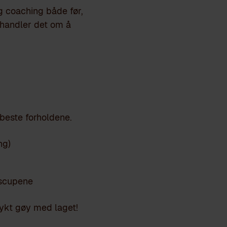
g coaching både før,
 handler det om å
 beste forholdene.
ng)
escupene
sykt gøy med laget!