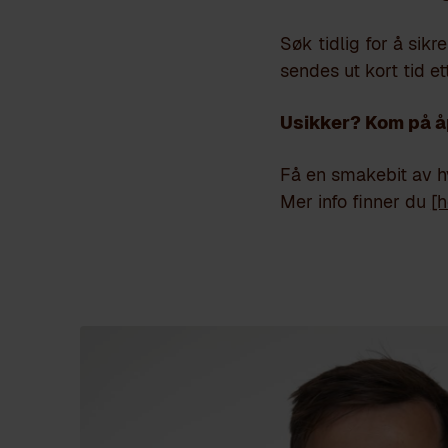
Søk tidlig for å sikr
sendes ut kort tid e
Usikker? Kom på åp
Få en smakebit av h
Mer info finner du
[h