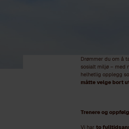
Drømmer du om å ta f
sosialt miljø – med 
helhetlig opplegg so
måtte velge bort 
Trenere og oppføl
Vi har
to fulltidsan