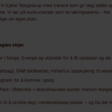
 Vi kjører Norgescup med trenere som gir deg støtte o
ene. Vi ser på konkurranser som en læringsarena – her
lge sin egen plan.
agien skjer
er i Norge, Sverige og utlandet for å få variasjon og de
irbag), SNØ (skifølelse), Hintertux (oppkjøring til seso
igpark for å komme i gang
Park i Østerrike + skandinaviske parker mellom Norg
n til å utvikle deg i verdensklasse parker – og ha det 