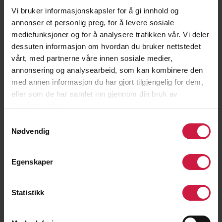
NTG har imidlertid valgt å implementere samtlige
Vi bruker informasjonskapsler for å gi innhold og
skoler i vår risikovurdering, og således er det
annonser et personlig preg, for å levere sosiale
administrasjonen i stiftelsen som påser at skolene
mediefunksjoner og for å analysere trafikken vår. Vi deler
opptrer og handler i tråd med åpenhetsloven.
dessuten informasjon om hvordan du bruker nettstedet
vårt, med partnerne våre innen sosiale medier,
NTG sin virksomhet er undervisning og
annonsering og analysearbeid, som kan kombinere den
idrettsoppfølging av elever på ungdoms- og
med annen informasjon du har gjort tilgjengelig for dem,
videregående skole. Vår egenart tilsier at vi til enhver
eller som de har samlet inn gjennom din bruk av
tid har en del elever på reise i forbindelse med
tjenestene deres.
treningssamlinger. Det er derfor essensielt for NTG å
Samtykkevalg
vurdere reiseselskaper og aktuelle hoteller i
Nødvendig
destinasjonene vi oppsøker. Ellers er våre
hovedinnkjøp knyttet til
undervisnings-/kontormateriell og treningsutstyr,
Egenskaper
samt at vi har noen større samarbeidspartnere knyttet
til administrasjon (drift av nettverk og programvare,
Statistikk
regnskap og skoleadministrative systemer).
Vi har etablert følgende retningslinjer og rutiner for å