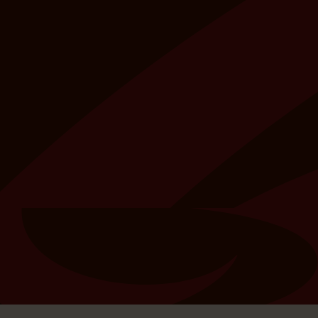
Ola Vigen Hattestad
Jeg tror det ville vært veldig vanskelig for meg
å lykkes i idrettskarrieren uten tiden på NTG.
Wall of fame