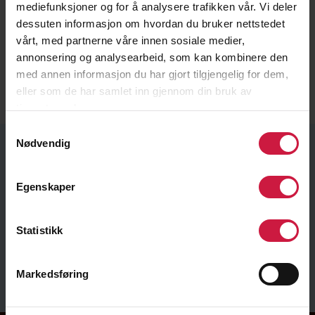
Gjennom forbundet får de delta på
mediefunksjoner og for å analysere trafikken vår. Vi deler
samlinger og turneringer som gir verdifull
dessuten informasjon om hvordan du bruker nettstedet
erfaring. Målet er at våre utøvere skal ha et
vårt, med partnerne våre innen sosiale medier,
nettverk rundt seg som gjør at de kan
annonsering og analysearbeid, som kan kombinere den
fokusere på å bli best mulig – både som
med annen informasjon du har gjort tilgjengelig for dem,
curlingspillere og som elever.
eller som de har samlet inn gjennom din bruk av
tjenestene deres.
Samtykkevalg
Nødvendig
CURLING
Egenskaper
Vi har følgende tilbud på curling:
Statistikk
CURLING NTG LILLEHAMMER
Markedsføring