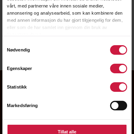
vårt, med partnerne våre innen sosiale medier,
Mathias Brænden
annonsering og analysearbeid, som kan kombinere den
med annen informasjon du har gjort tilgjengelig for dem,
FUNGERENDE SPORTSSJEF CURLING
eller som de har samlet inn gjennom din bruk av
tjenestene deres.
Fungerende sportssjef curling
Samtykkevalg
Nødvendig
bremat@ntg.no
+4797668782
Egenskaper
Statistikk
Markedsføring
Tillat alle