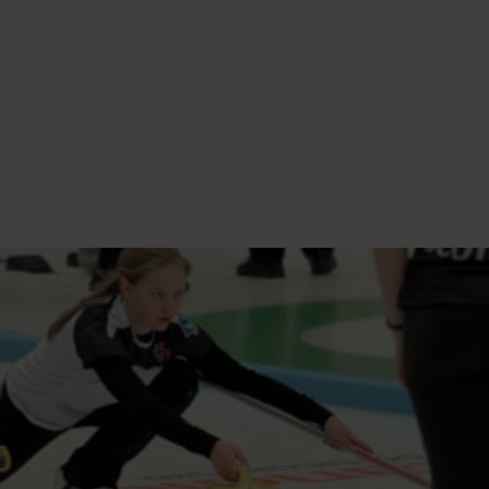
CURLING
LILLEHAMMER
Inntaksregler og kriterier