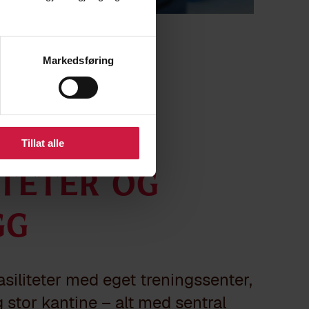
Markedsføring
Tillat alle
iteter og
gg
fasiliteter med eget treningssenter,
 stor kantine – alt med sentral