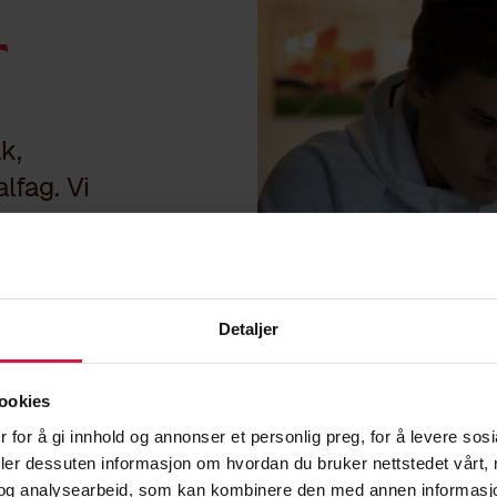
t
åk,
lfag. Vi
sykososialt
Detaljer
ookies
 for å gi innhold og annonser et personlig preg, for å levere sos
deler dessuten informasjon om hvordan du bruker nettstedet vårt,
og analysearbeid, som kan kombinere den med annen informasjon d