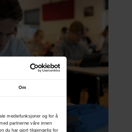
Om
iale mediefunksjoner og for å
 med partnerne våre innen
u har gjort tilgjengelig for