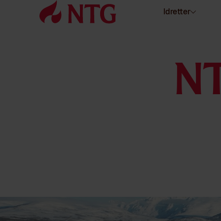
Idretter
N