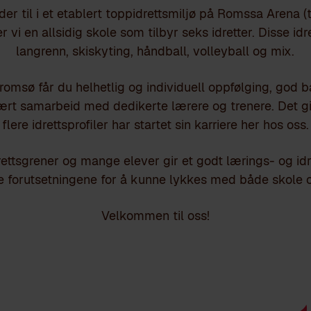
r til i et etablert toppidrettsmiljø på Romssa Arena (
r vi en allsidig skole som tilbyr seks idretter. Disse idr
langrenn, skiskyting, håndball, volleyball og mix.
omsø får du helhetlig og individuell oppfølging, god 
nært samarbeid med dedikerte lærere og trenere. Det gi
flere idrettsprofiler har startet sin karriere her hos oss.
ettsgrener og mange elever gir et godt lærings- og idre
e forutsetningene for å kunne lykkes med både skole og
Velkommen til oss!