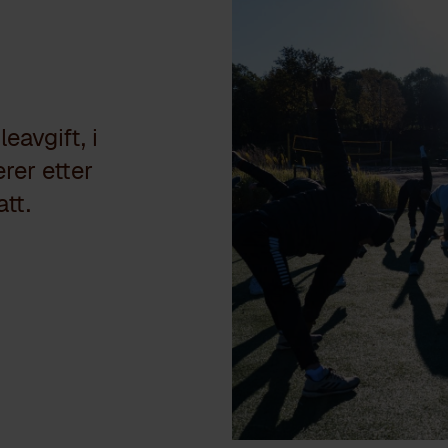
eavgift, i
erer etter
tt.