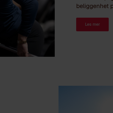
beliggenhet p
Les mer