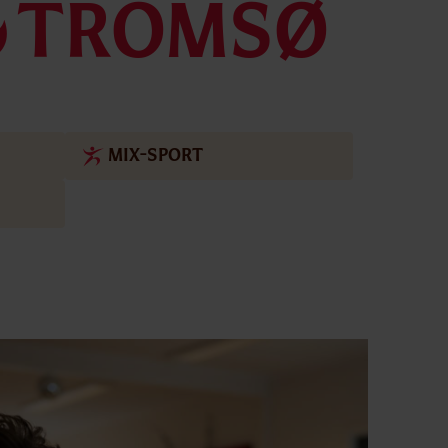
3TROMSØ
MIX-SPORT