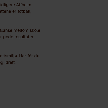
tidligere Alfheim
ettene er fotball,
balanse mellom skole
r gode resultater –
ttsmiljø. Her får du
 idrett.