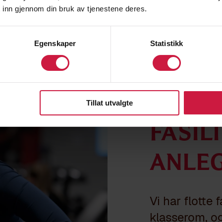
 inn gjennom din bruk av tjenestene deres.
Egenskaper
Statistikk
Tillat utvalgte
Fasil
anle
Vi har flotte 
klasserom, og