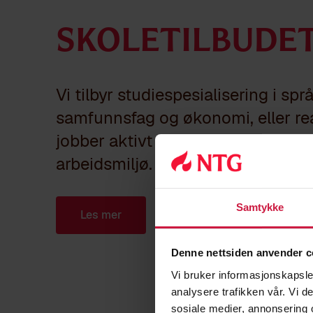
Skoletilbude
Vi tilbyr studiespesialisering i spr
samfunnsfag og økonomi, eller rea
jobber aktivt for å sikre et godt p
arbeidsmiljø.
Samtykke
Les mer
Denne nettsiden anvender c
Vi bruker informasjonskapsler
analysere trafikken vår. Vi 
sosiale medier, annonsering 