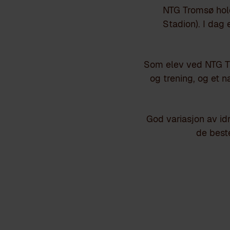
NTG Tromsø holde
Stadion). I dag e
Som elev ved NTG Tr
og trening, og et 
God variasjon av idr
de best