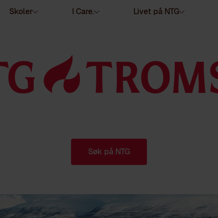
Skoler
I Care.
Livet på NTG
TG3TROM
Søk på NTG