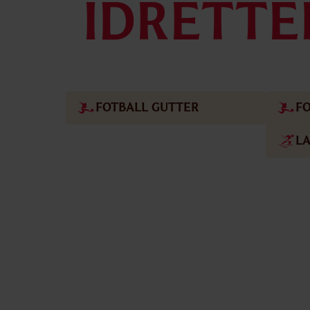
IDRETT
FOTBALL GUTTER
FO
LA