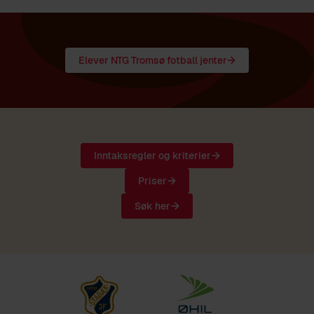
Elever NTG Tromsø fotball jenter
Inntaksregler og kriterier
Priser
Søk her