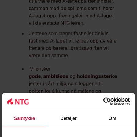
til å være med A-laget på treningsleir,
sammen med de spillerne som tilhører
A-lagstropp. Treningsleir med A-laget
vil da erstatte NTG leiren.
Jentene som trener fast eller delvis
fast med A-laget vil følges opp av våre
trenere og lærere. Idrettsavgiften vil
være den samme.
Vi ønsker
gode
,
ambisiøse
og
holdningssterke
jenter i vårt miljø, som legger alt i
potten for å kunne nå målene og
drømmene sine.
Samtykke
Detaljer
Om
Undervisningsmetoder og mål