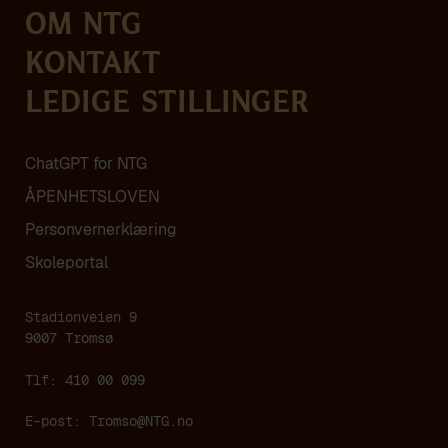
Om NTG
Kontakt
Ledige stillinger
ChatGPT for NTG
ÅPENHETSLOVEN
Personvern­erklæring
Skoleportal
Stadionveien 9
9007 Tromsø
Tlf: 410 00 099
E-post:
Tromso@NTG.no