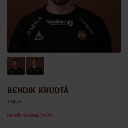
Bendik Krudtå
TRENER
bendik.krudtaa@til.no