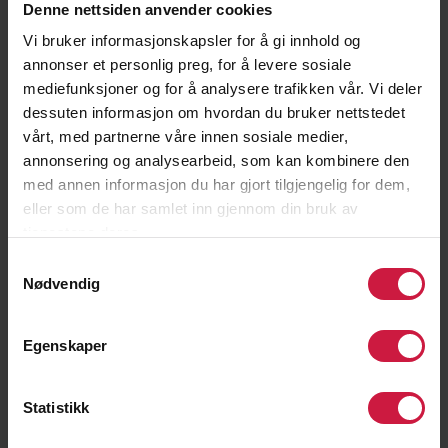
Differensierte treninger ut fra utvikling
Denne nettsiden anvender cookies
og alder
Vi bruker informasjonskapsler for å gi innhold og
annonser et personlig preg, for å levere sosiale
Pedagogisk tilnærming til utvikling og
mediefunksjoner og for å analysere trafikken vår. Vi deler
læring for den enkelte spilleren
dessuten informasjon om hvordan du bruker nettstedet
Stort fokus på kvalitet og holdninger i
vårt, med partnerne våre innen sosiale medier,
treningsarbeidet
annonsering og analysearbeid, som kan kombinere den
Kombinerer skole og fotball på best
med annen informasjon du har gjort tilgjengelig for dem,
mulig måte
eller som de har samlet inn gjennom din bruk av
tjenestene deres.
Mål om å kvalifisere seg til videre
Samtykkevalg
skolegang
Nødvendig
Mål om å utvikle spillere til TIL kvinner
A-lag eller andre toppklubber i landet
Egenskaper
Mål om å utvikle spillere til å kunne
spille internasjonalt
Statistikk