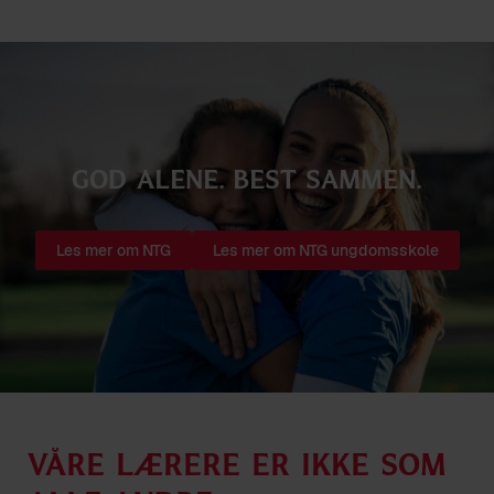
God alene. Best sammen.
Les mer om NTG
Les mer om NTG ungdomsskole
Våre lærere er ikke som