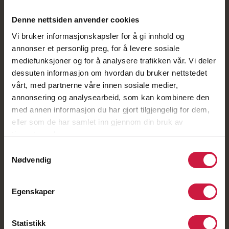
Geilo
Kongsvinger
Denne nettsiden anvender cookies
Lillehammer
Vi bruker informasjonskapsler for å gi innhold og
Tromsø
annonser et personlig preg, for å levere sosiale
mediefunksjoner og for å analysere trafikken vår. Vi deler
dessuten informasjon om hvordan du bruker nettstedet
vårt, med partnerne våre innen sosiale medier,
UNGDOMS­SKOLE
annonsering og analysearbeid, som kan kombinere den
Asker
med annen informasjon du har gjort tilgjengelig for dem,
Bergen
eller som de har samlet inn gjennom din bruk av
Bodø
tjenestene deres.
Bærum
Samtykkevalg
Nødvendig
Kongsvinger
Lillehammer
Tromsø
Egenskaper
Statistikk