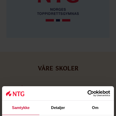
VÅRE SKOLER
VIDERE­GÅENDE SKOLE
Bergen
Bodø
Samtykke
Detaljer
Om
Bærum