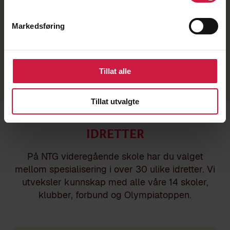
Markedsføring
Tillat alle
Tillat utvalgte
IDRETTER
På NTG videregående skole har du valget
mellom spesialisering i over 30 ulike idretter. Vi
utveksler kunnskap med alle våre 14 skoler,
klubber, forbund og Olympiatoppen.