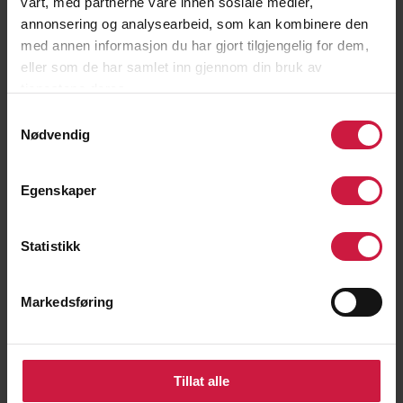
vårt, med partnerne våre innen sosiale medier,
annonsering og analysearbeid, som kan kombinere den
med annen informasjon du har gjort tilgjengelig for dem,
eller som de har samlet inn gjennom din bruk av
tjenestene deres.
Samtykkevalg
Nødvendig
Egenskaper
Statistikk
Markedsføring
Erlend Lyssand
SPORTSSJEF HÅNDBALL
Tillat alle