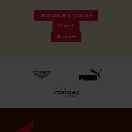
Inntaksregler og kriterier
Priser
Søk her