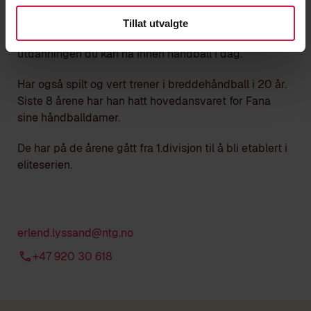
Erlend Lyssand er hovedtrener for håndballgruppen
Tillat utvalgte
Erlend har EHF Master Coach som er den høyeste
utdanningen du kan ha innen håndball i dag.
Har også spilt og vert trener i breddehåndball i 20 år.
Siste 8 årene har han hatt hovedansvaret for Fana
sine håndballdamer.
De har på de årene gått fra 1.divisjon til å bli etablert i
eliteserien.
erlend.lyssand@ntg.no
+47 920 30 618