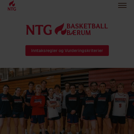
BASKETBALL
BÆRUM
Inntaksregler og Vurderingskriterier