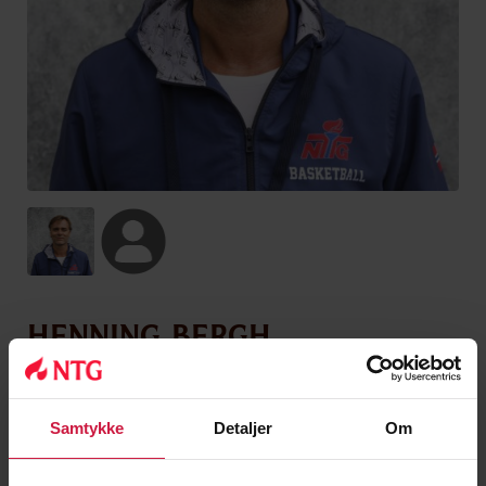
Henning Bergh
SPORTSSJEF BASKET
Henning har vært hovedtrener for NTG Basket siden
Samtykke
Detaljer
Om
oppstarten i 2002. Han er utdannet Topptrener ved
NTNU og har forbundets nivå 4 som trener (Fiba