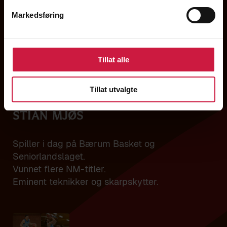
Markedsføring
Tillat alle
Tillat utvalgte
Stian Mjøs
Spiller i dag på Bærum Basket og
Seniorlandslaget.
Vunnet flere NM-titler.
Eminent teknikker og skarpskytter.