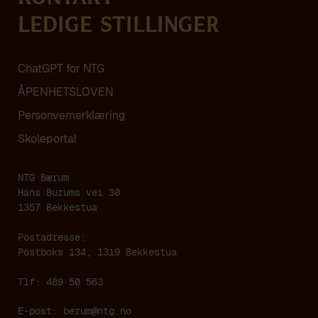
Ledige stillinger
ChatGPT for NTG
ÅPENHETSLOVEN
Personvern­erklæring
Skoleportal
NTG Bærum
Hans Burums vei 30
1357 Bekkestua
Postadresse:
Postboks 134, 1319 Bekkestua
Tlf: 489 50 563
E-post:
berum@ntg.no