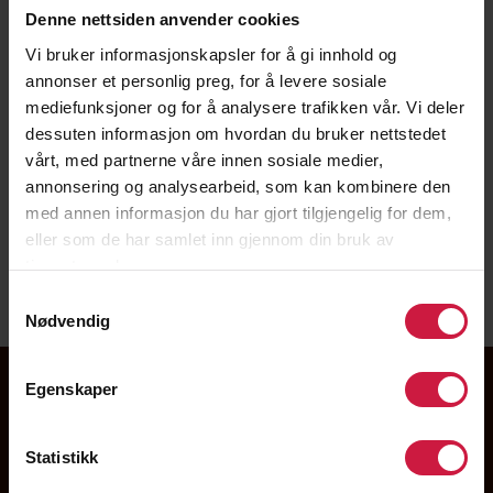
Denne nettsiden anvender cookies
Europe Coaching Certificate). Han har vært
hovedtrener for ulike aldersbestemte landslag,
Vi bruker informasjonskapsler for å gi innhold og
regionslag, EB-85 (toppserie for kvinner og
annonser et personlig preg, for å levere sosiale
aldersbestemte lag) og Sandvika herrer (1.div).
mediefunksjoner og for å analysere trafikken vår. Vi deler
Henning har en karriere bak seg som spiller med 12 år
dessuten informasjon om hvordan du bruker nettstedet
på norsk toppnivå. Klubber han har spilt for er
vårt, med partnerne våre innen sosiale medier,
Bærums Verk, Bærum Basket og EB-85.
annonsering og analysearbeid, som kan kombinere den
med annen informasjon du har gjort tilgjengelig for dem,
henning@ntg.no
eller som de har samlet inn gjennom din bruk av
tjenestene deres.
90 87 40 87
Samtykkevalg
Nødvendig
Egenskaper
WALL OF FAME
Statistikk