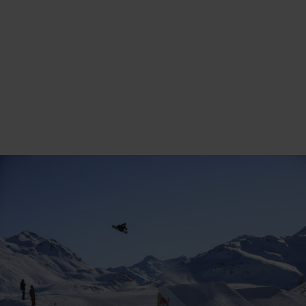
SNOWBOARD
GEILO
Inntaksregler og kriterier