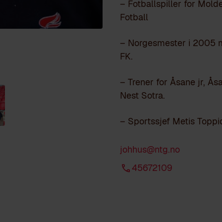
– Fotballspiller for Mol
Fotball
– Norgesmester i 2005 m
FK.
– Trener for Åsane jr, Ås
Nest Sotra.
– Sportssjef Metis Toppid
johhus@ntg.no
45672109