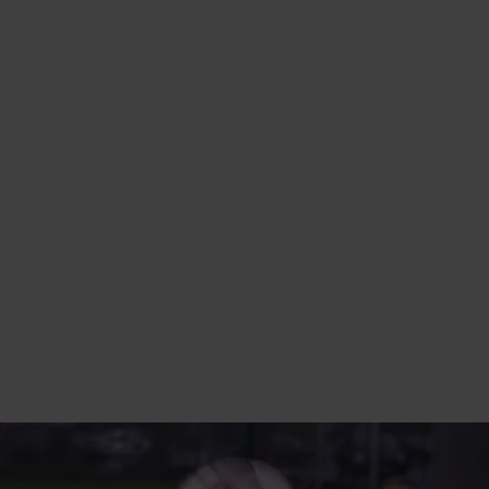
FOTBA
BERGE
Inntaksregler og kriterier