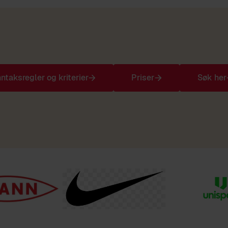
nntaksregler og kriterier
Priser
Søk her