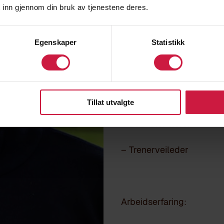
 inn gjennom din bruk av tjenestene deres.
John A
Egenskaper
Statistikk
SPORTSSJEF FOTBALL
Utdanning:
– Uefa A fotballtrener
Tillat utvalgte
– Bachelor lærer
– Trenerveileder
Arbeidserfaring: