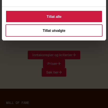
Sportsskyttere og Glåmdal skytterkrets.
wenhor@ntg.no
Tillat alle
911 51 137
Tillat utvalgte
Inntaksregler og kriterier
Priser
Søk her
WALL OF FAME