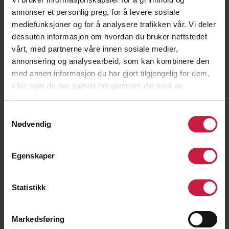
annonser et personlig preg, for å levere sosiale
mediefunksjoner og for å analysere trafikken vår. Vi deler
dessuten informasjon om hvordan du bruker nettstedet
vårt, med partnerne våre innen sosiale medier,
annonsering og analysearbeid, som kan kombinere den
med annen informasjon du har gjort tilgjengelig for dem,
eller som de har samlet inn gjennom din bruk av
tjenestene deres.
Samtykkevalg
Nødvendig
Wenche Horten
Egenskaper
TRENER SKYTING
Wenche sørger for en helhetlig oppfølging av elevene
Statistikk
både på dag og kveldstid. Har trener 2 utdannelse og
diverse leder kurs. Jobber også som klubbutvikler i
Markedsføring
Norges Skytterforbund. Har vært leder for Eidskog