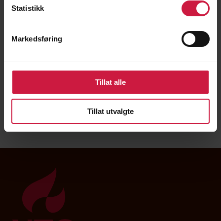
Statistikk
Logoer for bruk på mørk
bakgrunn
Markedsføring
Standard logo NTG med hvit kant til bruk på mørk
bakgrunn i dokumenter og på nettsider, .PNG fil
Tillat alle
Standard logo NTG med hvit kant til trykk på mørk
bakgrunn, CMYK fargekode, .AI fil
Tillat utvalgte