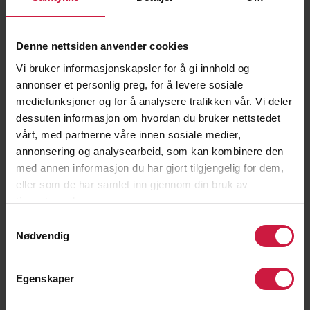
Denne nettsiden anvender cookies
Vi bruker informasjonskapsler for å gi innhold og
annonser et personlig preg, for å levere sosiale
mediefunksjoner og for å analysere trafikken vår. Vi deler
Standard logo NTG til bruk på lys bakgrunn i
dessuten informasjon om hvordan du bruker nettstedet
dokumenter og på nettsider, .JPG fil
vårt, med partnerne våre innen sosiale medier,
annonsering og analysearbeid, som kan kombinere den
Standard logo NTG til trykk på lys bakgrunn, .AI fil
med annen informasjon du har gjort tilgjengelig for dem,
eller som de har samlet inn gjennom din bruk av
Med payoff:
tjenestene deres.
Samtykkevalg
Standard logo NTG, med payoff, til bruk på lys
Nødvendig
bakgrunn i dokumenter og på nettsider, PNG fil
Standard logo NTG, med payoff, til trykk på lys
Egenskaper
bakgrunn, .AI fil