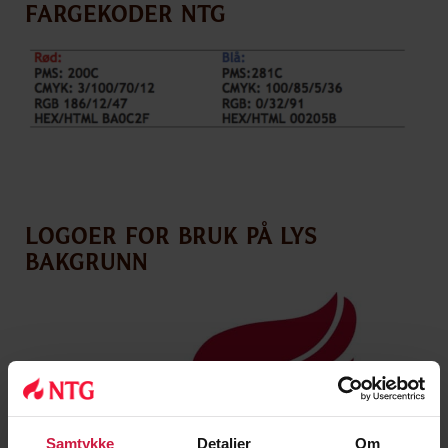
Fargekoder NTG
Logoer for bruk på lys
bakgrunn
Samtykke
Detaljer
Om