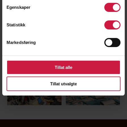
legger til rette opplæringen på en fleksibel
måte slik at du kan nå utdanningsmålene
Egenskaper
dine.
Statistikk
Skolen tilbyr leksehjelp/studieveiledning
en ettermiddag i uka rett etter skoletid.
Markedsføring
Tillat alle
Tillat utvalgte