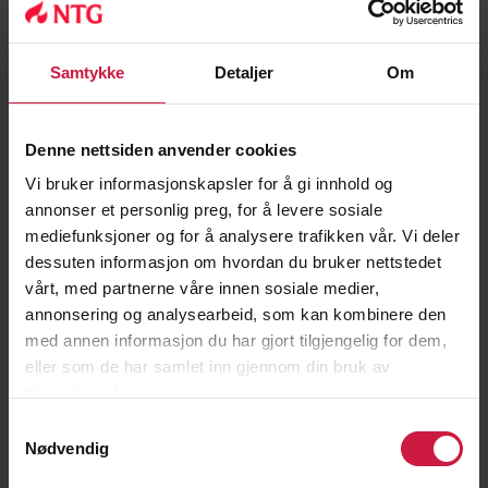
Idrettene er behjelpelig med å skaffe
hybler og følge opp hybeltilværelsen også
for VG2 og VG3 elever.
Les mer om
Samtykke
Detaljer
Om
hybelhuset her.
Vår egen
skolekantine
tilbyr sunn mat til
Denne nettsiden anvender cookies
rimelige priser, og mange elever benytter
seg av dette.
Vi bruker informasjonskapsler for å gi innhold og
annonser et personlig preg, for å levere sosiale
Lærere og trenere
mediefunksjoner og for å analysere trafikken vår. Vi deler
NTG Lillehammer har trenere og lærere
dessuten informasjon om hvordan du bruker nettstedet
med høy kompetanse og er en skole der
vårt, med partnerne våre innen sosiale medier,
lærerne møter deg med entusiasme og
annonsering og analysearbeid, som kan kombinere den
forståelse for din satsing på toppidrett.
med annen informasjon du har gjort tilgjengelig for dem,
Derfor har vi tre ulike timeplaner gjennom
eller som de har samlet inn gjennom din bruk av
skoleåret, tilpasset sesongen til idretten
tjenestene deres.
din. Sammen med ansatte og de andre
Samtykkevalg
elevene er du med på å danne det gode
Nødvendig
læringsmiljøet vi er stolte av å ha. Skolen