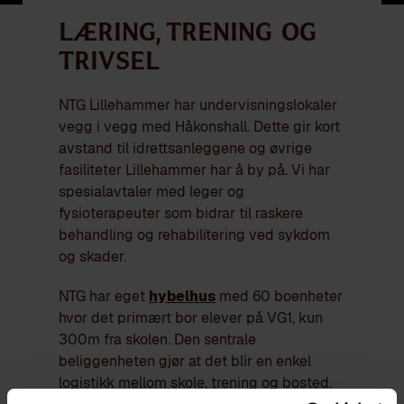
Læring, trening og
trivsel
NTG Lillehammer har undervisningslokaler
vegg i vegg med Håkonshall. Dette gir kort
avstand til idrettsanleggene og øvrige
fasiliteter Lillehammer har å by på. Vi har
spesialavtaler med leger og
fysioterapeuter som bidrar til raskere
behandling og rehabilitering ved sykdom
og skader.
NTG har eget
hybelhus
med 60 boenheter
hvor det primært bor elever på VG1, kun
300m fra skolen. Den sentrale
beliggenheten gjør at det blir en enkel
logistikk mellom skole, trening og bosted.