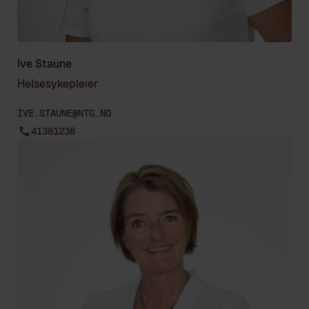
Ive Staune
Helsesykepleier
IVE.STAUNE@NTG.NO
41381238