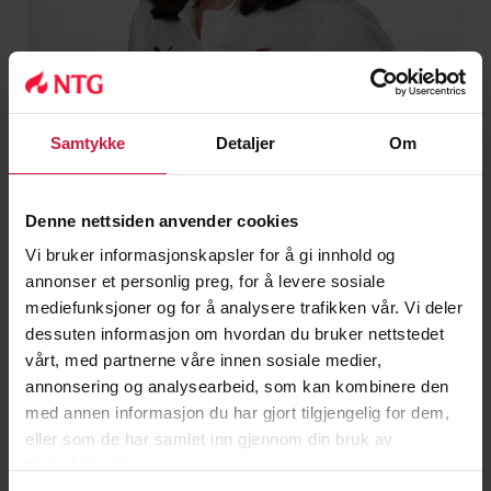
Samtykke
Detaljer
Om
Denne nettsiden anvender cookies
Anne Ekre
Vi bruker informasjonskapsler for å gi innhold og
Lærer norsk
annonser et personlig preg, for å levere sosiale
mediefunksjoner og for å analysere trafikken vår. Vi deler
ANEK@NTG.NO
dessuten informasjon om hvordan du bruker nettstedet
41619908
vårt, med partnerne våre innen sosiale medier,
annonsering og analysearbeid, som kan kombinere den
med annen informasjon du har gjort tilgjengelig for dem,
eller som de har samlet inn gjennom din bruk av
tjenestene deres.