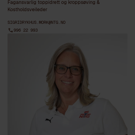
Fagansvarlig toppidrett og kroppsøving &
Kostholdsveileder
SIGRIDRYKHUS.MORK@NTG.NO
996 22 993