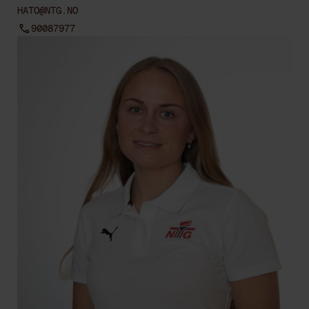
HATO@NTG.NO
90087977