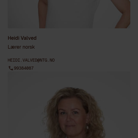
Heidi Valved
Lærer norsk
HEIDI.VALVED@NTG.NO
99384087