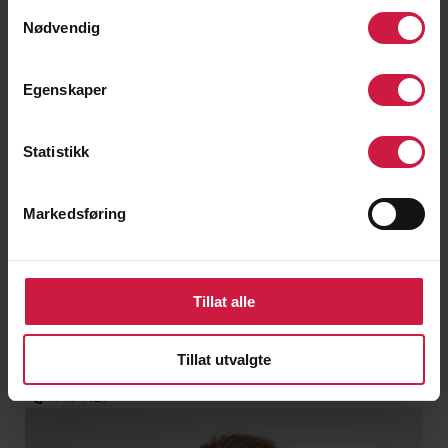
Samtykkevalg
Nødvendig
Egenskaper
Statistikk
Markedsføring
Carina Eberhardt
Tillat alle
Lærer tysk
Tillat utvalgte
CAREBE1@NTG.NO
47474417