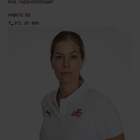
Ass. Toppidrettssjef
HP@NTG.NO
971 95 005