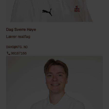
Dag Sverre Høye
Lærer realfag
DAHO@NTG.NO
99167166