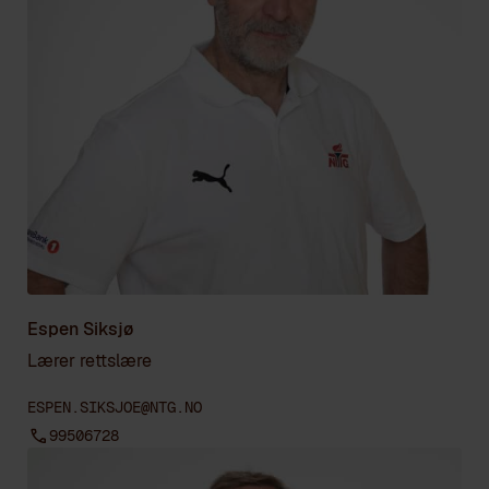
Espen Siksjø
Lærer rettslære
ESPEN.SIKSJOE@NTG.NO
99506728