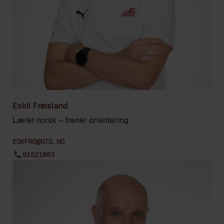
Eskil Frøisland
Lærer norsk – trener orientering
ESKFRO@NTG.NO
91521083