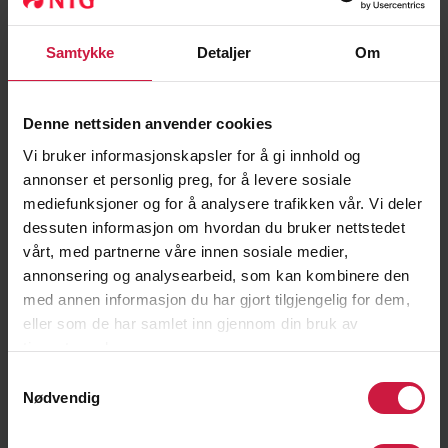
kostholdsveileder, sosiallærer og
miljøarbeider/hybelhusleder.
Samtykke
Detaljer
Om
Kunnskapsdeling:
Erfaring og kunnskap
Denne nettsiden anvender cookies
tar oss videre. Derfor deler vi kunnskap
Vi bruker informasjonskapsler for å gi innhold og
mellom alle våre 14 skoler, og med klubber,
annonser et personlig preg, for å levere sosiale
forbund og Olympiatoppen.
mediefunksjoner og for å analysere trafikken vår. Vi deler
dessuten informasjon om hvordan du bruker nettstedet
vårt, med partnerne våre innen sosiale medier,
annonsering og analysearbeid, som kan kombinere den
Ikke-kommersiell drift:
Skolene drives
med annen informasjon du har gjort tilgjengelig for dem,
av en ikke-kommersiell stiftelse, der alle
eller som de har samlet inn gjennom din bruk av
økonomiske midler går til utvikling av
tjenestene deres.
tilbudet.
Samtykkevalg
Nødvendig
NTG-U:
Det viktige grunnlaget dannes