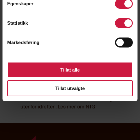
Egenskaper
gjennom godt samspill mellom lek og
læring, mestring og trening. Allsidig
basistrening vektlegges mest, men vi tilbyr
Statistikk
også mulighet for hospitering hos NTG.
Les
mer om NTG-U
Markedsføring
NTG:
Riktig og balansert spesialisering
sikres gjennom tett samarbeid mellom
Tillat alle
lærere og trenere. Vi tilbyr over 30 idretter
på toppnivå, er skolen med flest
Tillat utvalgte
heltidsansatte trenere, og er stolte av
elevenes fantastiske resultat – både i og
utenfor idretten.
Les mer om NTG