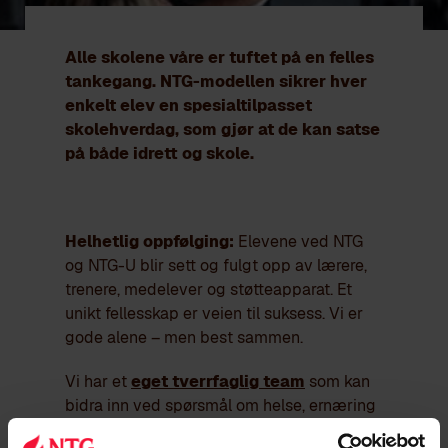
Alle skolene våre er tuftet på en felles
tankegang. NTG-modellen sikrer hver
enkelt elev en spesialtilpasset
skolehverdag, som gjør at de kan satse
på både idrett og skole.
Helhetlig oppfølging:
Elevene ved NTG
og NTG-U blir sett og fulgt opp av lærere,
trenere, medelever og støtteapparat. Et
unikt fellesskap er veien til suksess. Vi er
gode alene – men best sammen.
Vi har et
eget tverrfaglig team
som kan
bidra inn ved spørsmål om helse, ernæring
m.m. Det består av helsesykepleier,