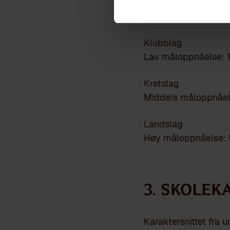
idrettsr
Klubblag
Lav måloppnåelse: 
Kretslag
Middels måloppnåel
Landslag
Høy måloppnåelse: 
3. Skole
Karaktersnittet fra 