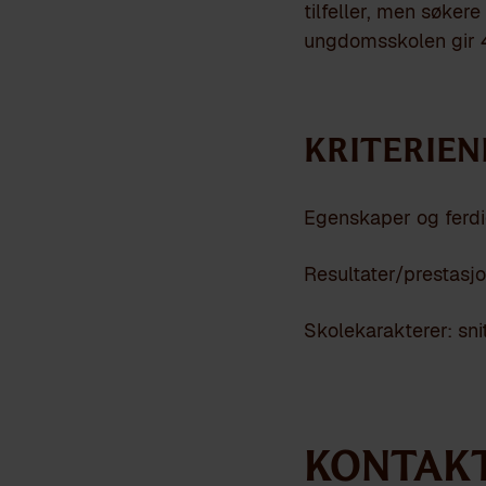
tilfeller, men søkere 
ungdomsskolen gir 4 
Kriterien
Egenskaper og ferd
Resultater/prestasj
Skolekarakterer: sni
Kontak