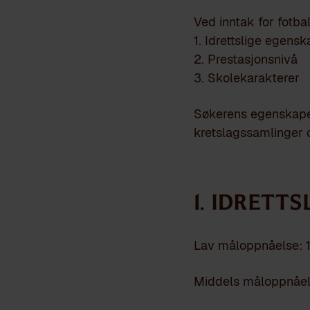
Ved inntak for fotba
1. Idrettslige egens
2. Prestasjonsnivå
3. Skolekarakterer
Søkerens egenskaper
kretslagssamlinger o
1. Idrett
Lav måloppnåelse: 
Middels måloppnåel