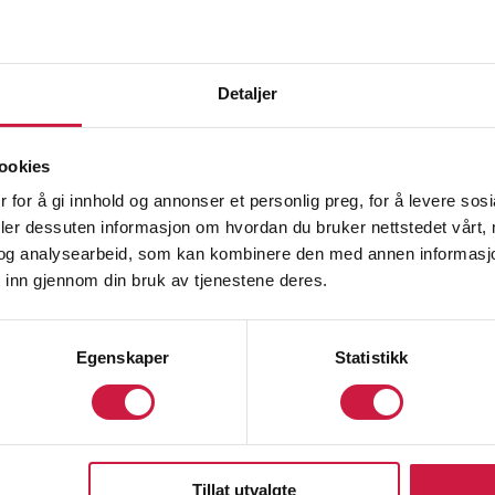
, akselerasjon, retningsforandringer og eksplosive fotba
usthet for å bygge og tåle de fysiske kravene til trenin
Detaljer
ookies
ferd
 for å gi innhold og annonser et personlig preg, for å levere sos
deler dessuten informasjon om hvordan du bruker nettstedet vårt,
ts, hardtarbeidende, konsentrert.
og analysearbeid, som kan kombinere den med annen informasjon d
stilling 1A/1F-1F/1A
 inn gjennom din bruk av tjenestene deres.
gheter, samarbeid med trener og medspillere. Inspirere o
Egenskaper
Statistikk
enterte
Tillat utvalgte