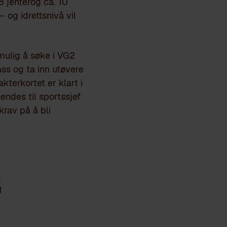
8 jenterog ca. 10
 og idrettsnivå vil
mulig å søke i VG2
ass og ta inn utøvere
kterkortet er klart i
endes til sportssjef
krav på å bli
g