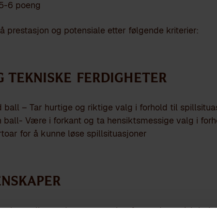
5-6 poeng
 prestasjon og potensiale etter følgende kriterier:
g tekniske ferdigheter
all – Tar hurtige og riktige valg i forhold til spillsitua
 ball- Være i forkant og ta hensiktsmessige valg i forho
toar for å kunne løse spillsituasjoner
enskaper
ppskontroll som danner grunnlag for en dynamisk bala