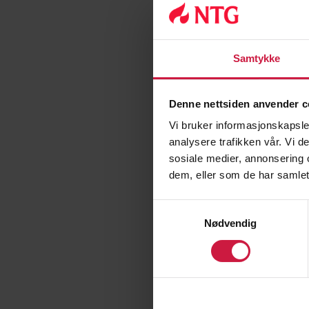
fotballbevegelser
• Evne til hurtighet
• Evne til fysisk rob
Samtykke
Denne nettsiden anvender c
Fotballad
Vi bruker informasjonskapsler
analysere trafikken vår. Vi 
• Innsats- Egeninnsa
sosiale medier, annonsering 
• Evne til mental om
dem, eller som de har samlet
• Relasjonelle ferdi
Samtykkevalg
Nødvendig
2. Dokum