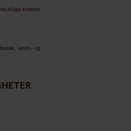
jellige kriterier.
-besøk, lands- og
gheter