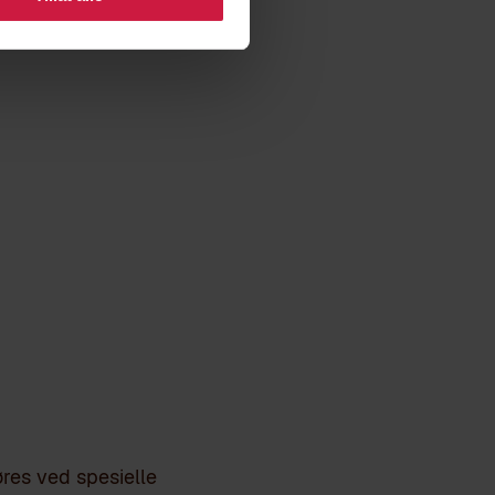
å
øres ved spesielle