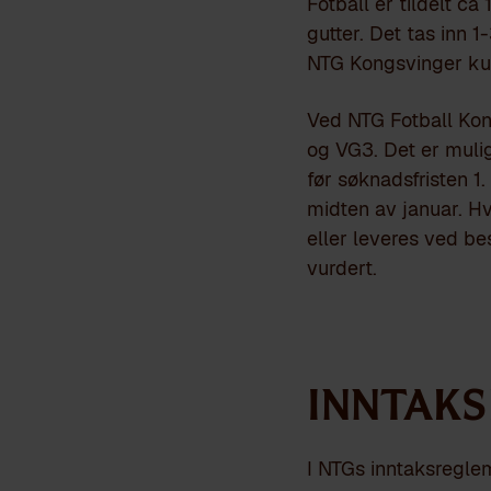
Fotball er tildelt c
gutter. Det tas inn 
NTG Kongsvinger kun
Ved NTG Fotball Kon
og VG3. Det er mulig
før søknadsfristen 1.
midten av januar. Hvi
eller leveres ved be
vurdert.
Inntaks
I NTGs inntaksreglem