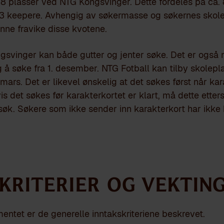
a 18 plasser ved NTG Kongsvinger. Dette fordeles på ca. 
1-3 keepere. Avhengig av søkermasse og søkernes skole-
ne fravike disse kvotene.
gsvinger kan både gutter og jenter søke. Det er også 
 å søke fra 1. desember. NTG Fotball kan tilby skolepl
 mars. Det er likevel ønskelig at det søkes først når kara
s det søkes før karakterkortet er klart, må dette etters
søk. Søkere som ikke sender inn karakterkort har ikke 
kriterier og vektin
entet er de generelle inntakskriteriene beskrevet.