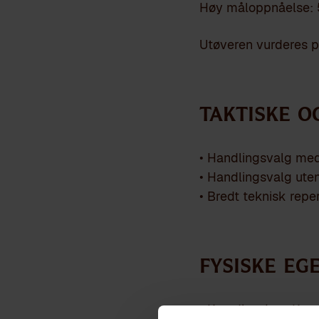
Høy måloppnåelse: 
Utøveren vurderes på
Taktiske o
• Handlingsvalg med b
• Handlingsvalg uten
• Bredt teknisk reper
Fysiske eg
• Koordinasjon- Kro