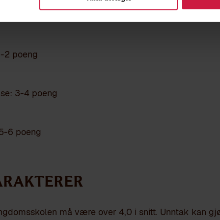
esultater/prestasjonsniv
1-2 poeng
se: 3-4 poeng
5-6 poeng
karakterer
ungdomsskolen må være over 4,0 i snitt. Unntak kan gj