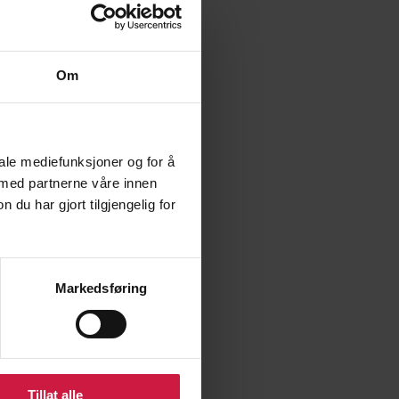
llbevegelser
g og kamp i fotball
Om
iale mediefunksjoner og for å
 med partnerne våre innen
u har gjort tilgjengelig for
g støtte.
Markedsføring
Tillat alle