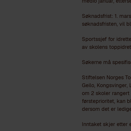
medio januar, etterse
Søknadsfrist: 1. mar
søknadsfristen, vil b
Sportssjef for idret
av skolens toppidrett
Søkerne må spesifiser
Stiftelsen Norges T
Geilo, Kongsvinger,
om 2 skoler rangert 
førsteprioritet, kan 
dersom det er ledige 
Inntaket skjer etter