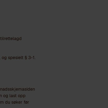
tilrettelagd
 og spesielt § 3-1.
øknadsskjemasiden
nn og last opp
m du søker før