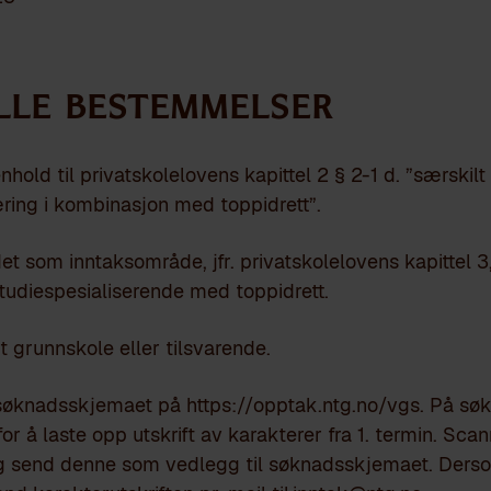
ELLE BESTEMMELSER
hold til privatskolelovens kapittel 2 § 2-1 d. ”særskilt 
ing i kombinasjon med toppidrett”.
et som inntaksområde, jfr. privatskolelovens kapittel 3,
tudiespesialiserende med toppidrett.
t grunnskole eller tilsvarende.
søknadsskjemaet på https://opptak.ntg.no/vgs. På s
or å laste opp utskrift av karakterer fra 1. termin. Sca
og send denne som vedlegg til søknadsskjemaet. Derso