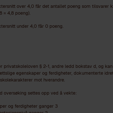
ersnitt over 4,0 får det antallet poeng som tilsvarer k
,8 = 4,8 poeng).
ersnitt under 4,0 får 0 poeng.
r privatskoleloven § 2-1, andre ledd bokstav d, og kan
rettslige egenskaper og ferdigheter, dokumenterte idret
 skolekarakterer mot hverandre.
ved oversøking settes opp ved å vekte:
aper og ferdigheter ganger 3
prestasjonsnivå ganger 2