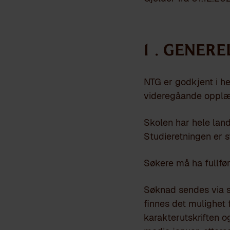
1 . GENER
NTG er godkjent i hen
videregåande opplær
Skolen har hele land
Studieretningen er s
Søkere må ha fullfør
Søknad sendes via 
finnes det mulighet f
karakterutskriften 