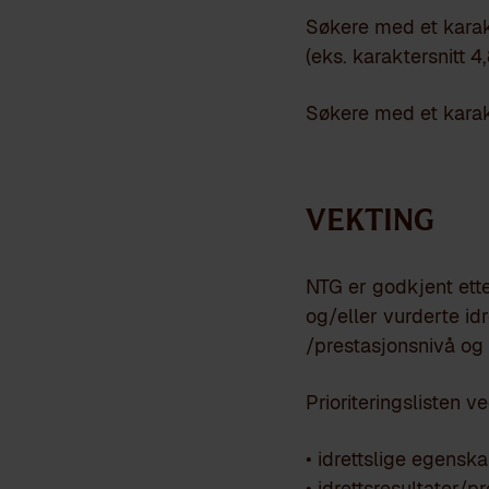
Søkere med et karakt
(eks. karaktersnitt 4
Søkere med et karakt
Vekting
NTG er godkjent ette
og/eller vurderte id
/prestasjonsnivå og
Prioriteringslisten 
• idrettslige egensk
• idrettsresultater/