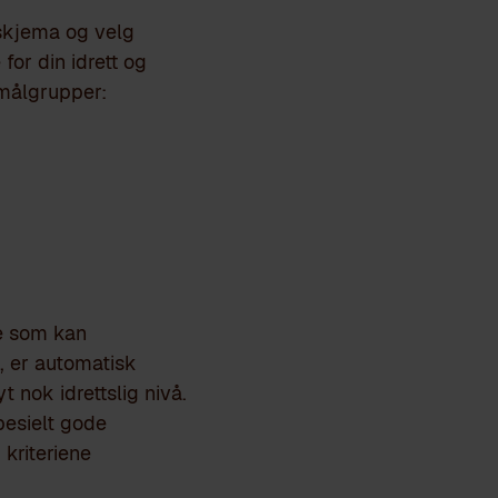
dskjema og velg
for din idrett og
 målgrupper:
re som kan
e, er automatisk
t nok idrettslig nivå.
pesielt gode
 kriteriene