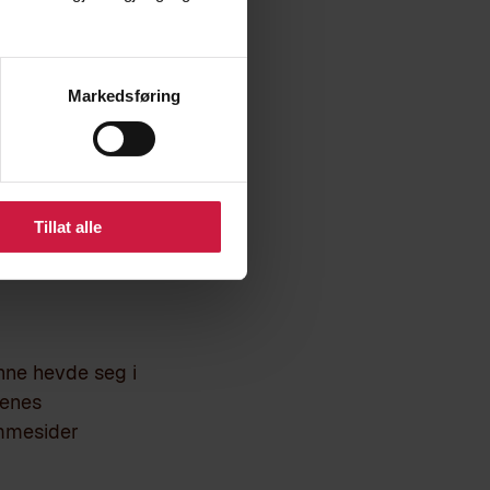
Markedsføring
NG
r de søkerne som er
Tillat alle
nne hevde seg i
tenes
emmesider