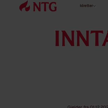
Idretter
INNT
Gjelder fra 01.12.20