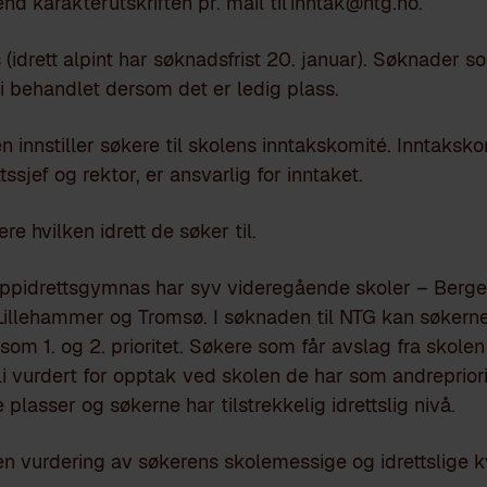
nd karakterutskriften pr. mail til inntak@ntg.no.
s (idrett alpint har søknadsfrist 20. januar). Søknader 
li behandlet dersom det er ledig plass.
ten innstiller søkere til skolens inntakskomité. Inntaks
ssjef og rektor, er ansvarlig for inntaket.
e hvilken idrett de søker til.
oppidrettsgymnas har syv videregående skoler – Berg
 Lillehammer og Tromsø. I søknaden til NTG kan søkern
som 1. og 2. prioritet. Søkere som får avslag fra skole
bli vurdert for opptak ved skolen de har som andrepriori
plasser og søkerne har tilstrekkelig idrettslig nivå.
 en vurdering av søkerens skolemessige og idrettslige kv