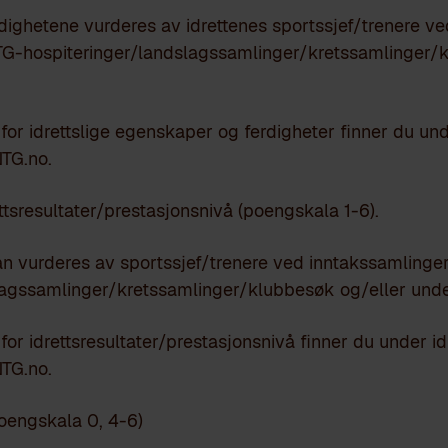
ighetene vurderes av idrettenes sportssjef/trenere ve
G-hospiteringer/landslagssamlinger/kretssamlinger/k
 for idrettslige egenskaper og ferdigheter finner du und
TG.no.
tsresultater/prestasjonsnivå (poengskala 1-6).
an vurderes av sportssjef/trenere ved inntakssamling
lagssamlinger/kretssamlinger/klubbesøk og/eller unde
for idrettsresultater/prestasjonsnivå finner du under id
TG.no.
oengskala 0, 4-6)