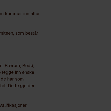
som kommer inn etter
komiteen, som består
en, Bærum, Bodø,
e legge inn ønske
n de har som
tet. Dette gjelder
alifikasjoner.