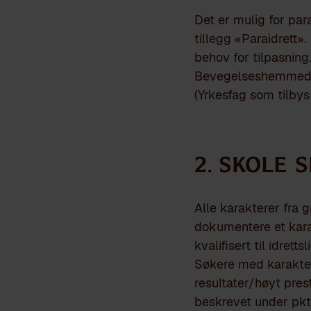
Det er mulig for par
tillegg «Paraidrett».
behov for tilpasning
Bevegelseshemmed
(Yrkesfag som tilbys
2. SKOLE S
Alle karakterer fra 
dokumentere et karak
kvalifisert til idret
Søkere med karakter
resultater/høyt prest
beskrevet under pkt.