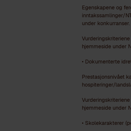
Egenskapene og ferd
inntakssamlinger/NT
under konkurranser.
Vurderingskriteriene
hjemmeside under N
• Dokumenterte idret
Prestasjonsnivået k
hospiteringer/lands
Vurderingskriteriene 
hjemmeside under N
• Skolekarakterer (p