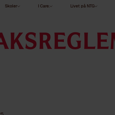
Skoler
I Care.
Livet på NTG
AKSREGL
25