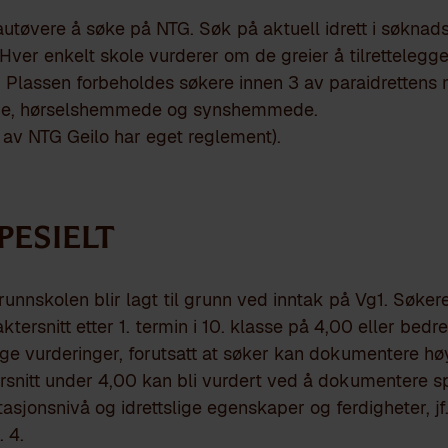
autøvere å søke på NTG. Søk på aktuell idrett i søkna
 Hver enkelt skole vurderer om de greier å tilrettelegge 
. Plassen forbeholdes søkere innen 3 av paraidrettens
e, hørselshemmede og synshemmede.
 av NTG Geilo har eget reglement).
PESIELT
grunnskolen blir lagt til grunn ved inntak på Vg1. Søke
tersnitt etter 1. termin i 10. klasse på 4,00 eller bedr
tslige vurderinger, forutsatt at søker kan dokumentere høy
snitt under 4,00 kan bli vurdert ved å dokumentere s
asjonsnivå og idrettslige egenskaper og ferdigheter, jf.
 4.