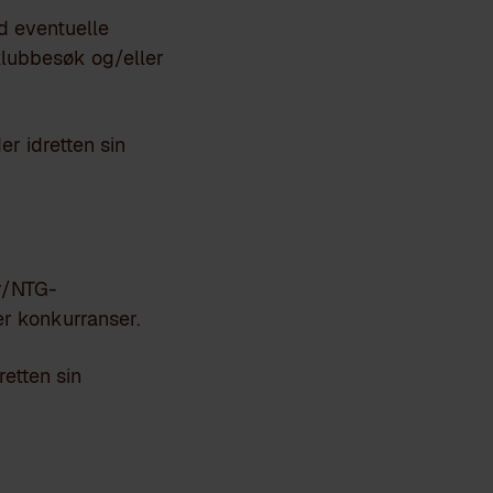
d eventuelle
lubbesøk og/eller
er idretten sin
er/NTG-
r konkurranser.
retten sin