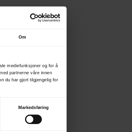
Om
iale mediefunksjoner og for å
 med partnerne våre innen
u har gjort tilgjengelig for
Markedsføring
amtykke fra eleven.