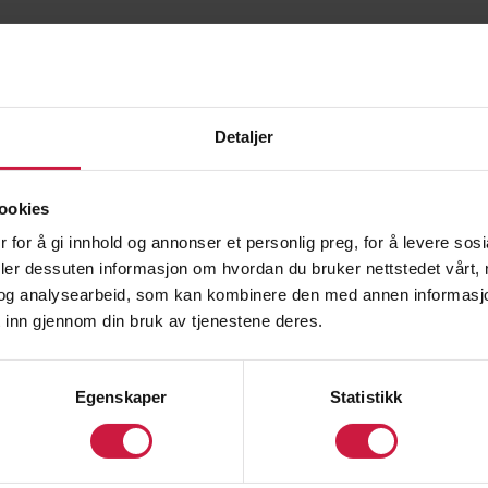
augen.foss@kongsvinger.kommune.no
G elever onsdag, torsdag og fredag 08.00-12.30.
Detaljer
skolehelsetjenesten:
og fysisk helse
ookies
jømessige forhold
 for å gi innhold og annonser et personlig preg, for å levere sos
deler dessuten informasjon om hvordan du bruker nettstedet vårt,
om og skade
og analysearbeid, som kan kombinere den med annen informasjon d
ybelboere ved behov
 inn gjennom din bruk av tjenestene deres.
dividuelt eller i gruppe.
Egenskaper
Statistikk
arbeider også med foreldre, lærere og trenere etter s