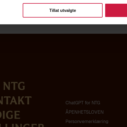
 taushetsplikt under helsepersonelloven.
Tillat utvalgte
r gratis.
 NTG
ntakt
ChatGPT for NTG
ÅPENHETSLOVEN
dige
Personvern­erklæring