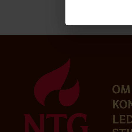
Helsesykepleier har
Skolehelsetjenesten e
Om
Ko
Le