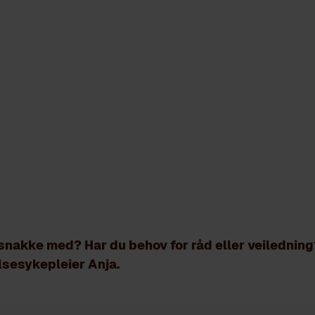
NTG Kongsvinger
LSETJENE
snakke med? Har du behov for råd eller veilednin
lsesykepleier Anja.