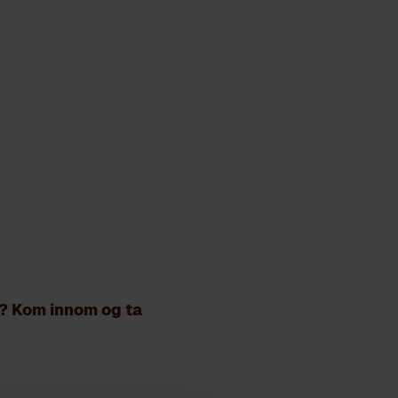
STE
g? Kom innom og ta