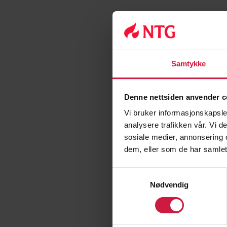
E-post: anja.thonh
Tilgjengelig for NT
Samtykke
Målsettingen ved 
fremme psykisk 
Denne nettsiden anvender c
fremme gode mil
Vi bruker informasjonskapsler
analysere trafikken vår. Vi 
forebygge sykd
sosiale medier, annonsering 
oppfølging av h
dem, eller som de har samlet
Samtykkevalg
Tiltak er samtaler in
Nødvendig
Helsesykepleier sam