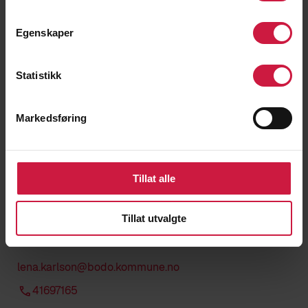
Egenskaper
Statistikk
Markedsføring
Tillat alle
Lena Karlson
Tillat utvalgte
HELSESYKEPLEIER
lena.karlson@bodo.kommune.no
41697165