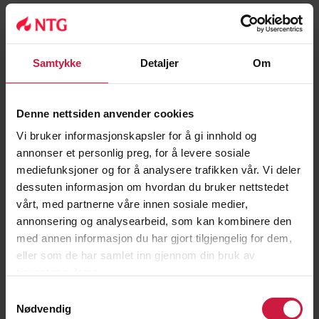
Vg1, Vg2, Vg3:
På videregående jobber
helsesykepleier som rådgiver for elever, lærere og
trenere.
Samtykke
Detaljer
Om
Helsesykepleier kan tilby skilsmissesamtaler og andre
ulike samtaler for grupper.
Denne nettsiden anvender cookies
Vi bruker informasjonskapsler for å gi innhold og
Helsesykepleier har taushetsplikt under
annonser et personlig preg, for å levere sosiale
helsepersonelloven.
mediefunksjoner og for å analysere trafikken vår. Vi deler
dessuten informasjon om hvordan du bruker nettstedet
vårt, med partnerne våre innen sosiale medier,
annonsering og analysearbeid, som kan kombinere den
med annen informasjon du har gjort tilgjengelig for dem,
eller som de har samlet inn gjennom din bruk av
tjenestene deres.
Samtykkevalg
Nødvendig