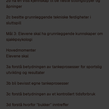
2b ha en viss kjennskap til de fleste stillingstyper og
åpninger
2c besitte grunnleggende tekniske ferdigheter i
sluttspill
Mål 3: Elevene skal ha grunnleggende kunnskaper om
sjakkpsykologi
Hovedmomenter
Elevene skal
3a forstå betydningen av tankeprosesser for sportslig
utvikling og resultater
3b bli bevisst egne tankeprosesser
3c forstå betydningen av et kontrollert tidsforbruk
3d forstå hvorfor ”bukker” inntreffer