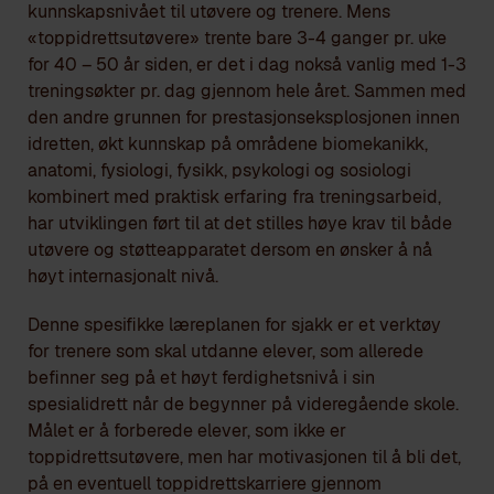
kunnskapsnivået til utøvere og trenere. Mens
«toppidrettsutøvere» trente bare 3-4 ganger pr. uke
for 40 – 50 år siden, er det i dag nokså vanlig med 1-3
treningsøkter pr. dag gjennom hele året. Sammen med
den andre grunnen for prestasjonseksplosjonen innen
idretten, økt kunnskap på områdene biomekanikk,
anatomi, fysiologi, fysikk, psykologi og sosiologi
kombinert med praktisk erfaring fra treningsarbeid,
har utviklingen ført til at det stilles høye krav til både
utøvere og støtteapparatet dersom en ønsker å nå
høyt internasjonalt nivå.
Denne spesifikke læreplanen for sjakk er et verktøy
for trenere som skal utdanne elever, som allerede
befinner seg på et høyt ferdighetsnivå i sin
spesialidrett når de begynner på videregående skole.
Målet er å forberede elever, som ikke er
toppidrettsutøvere, men har motivasjonen til å bli det,
på en eventuell toppidrettskarriere gjennom