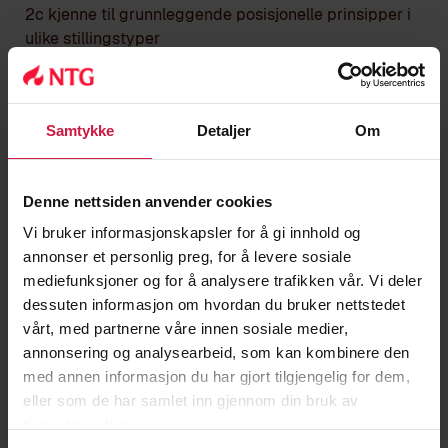
2c kjenne til grunnleggende posisjonelle prinsipper i
ulike stillingstyper
2d utvikle et begrepsapparat for forståelsen av
strategiske stillinger
Samtykke
Detaljer
Om
2e utvikle en god sluttspillteknikk
2f utvikle sine taktiske ferdigheter gjennom jevnlige
Denne nettsiden anvender cookies
øvelser i kombinasjonsspill
Vi bruker informasjonskapsler for å gi innhold og
annonser et personlig preg, for å levere sosiale
Mål 3: Elevene skal innarbeide gode arbeidsrutiner i
mediefunksjoner og for å analysere trafikken vår. Vi deler
trenings- og konkurransesituasjon
dessuten informasjon om hvordan du bruker nettstedet
vårt, med partnerne våre innen sosiale medier,
Hovedmomenter
annonsering og analysearbeid, som kan kombinere den
Elevene skal
med annen informasjon du har gjort tilgjengelig for dem,
3a ha en hyppig turneringsaktivitet
eller som de har samlet inn gjennom din bruk av
tjenestene deres.
3b være aktivt med i klubbmiljøet i minst en sjakklubb