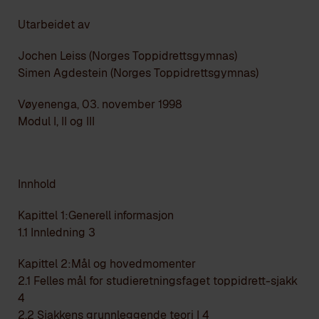
Utarbeidet av
Jochen Leiss (Norges Toppidrettsgymnas)
Simen Agdestein (Norges Toppidrettsgymnas)
Vøyenenga, 03. november 1998
Modul I, II og III
Innhold
Kapittel 1:Generell informasjon
1.1 Innledning 3
Kapittel 2:Mål og hovedmomenter
2.1 Felles mål for studieretningsfaget toppidrett-sjakk
4
2.2 Sjakkens grunnleggende teori I 4