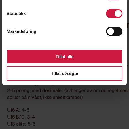
Statistikk
2. Dokumenterte
idrettsresultater/prestasjonsni
Markedsføring
Landslagutøver:
6 poeng
Tillat alle
Regionslag
3-5 poeng, med desimaler (avhenger av hvilken landsdel,
antall uttak)
Tillat utvalgte
Klubbhverdag/Seriespill
2-5 poeng, med desimaler (avhenger av om du regelmes
spiller på nivået, ikke enkeltkamper)
U16 A: 4-5
U16 B/C: 3-4
U18 elite: 5-6