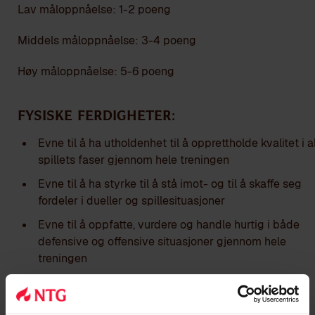
Lav måloppnåelse: 1-2 poeng
Middels måloppnåelse: 3-4 poeng
Høy måloppnåelse: 5-6 poeng
Fysiske ferdigheter:
Evne til å ha utholdenhet til å opprettholde kvalitet i a
spillets faser gjennom hele treningen
Evne til å ha styrke til å stå imot- og til å skaffe seg
fordeler i dueller og spillesituasjoner
Evne til å oppfatte, vurdere og handle hurtig i både
defensive og offensive situasjoner gjennom hele
treningen
Tekniske ferdigheter: