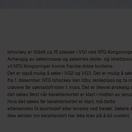
Ishockey er tildelt ca 15 plasser i VG1 ved NTG Kongsvinge
Avhengig av søkermasse og søkernes skole- og idrettsniv
vil NTG Kongsvinger kunne fravike disse kvotene.
Det er også mulig å søke i VG2 og VG3. Det er mulig å sø
fra 1. desember. NTG Ishockey kan tilby skoleplass og ta i
utøvere før søknadsfristen 1. mars. Det er likevel ønskelig 
det søkes først når karakterkortet er klart i midten av janua
Hvis det søkes før karakterkortet er klart, må dette
ettersendes til sportssjef eller leveres ved besøk. Søkere
ikke sender inn karakterkort har ikke krav på å bli vurdert.