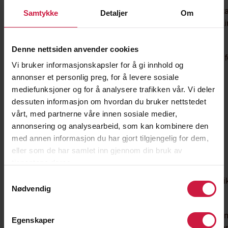
Vise et bredt teknisk repertoar i spillsituasjoner (mott
Samtykke
Detaljer
Om
pasninger, skudd, skøyteferdigheter og puckbehandli
Evne til å løse press med puckkontroll
Denne nettsiden anvender cookies
Evne til å sette press på riktig teknisk måte, til fordel f
Vi bruker informasjonskapsler for å gi innhold og
eget lag
annonser et personlig preg, for å levere sosiale
mediefunksjoner og for å analysere trafikken vår. Vi deler
dessuten informasjon om hvordan du bruker nettstedet
Taktiske ferdigheter:
vårt, med partnerne våre innen sosiale medier,
Evne til å skape og utnytte overtall i spill
annonsering og analysearbeid, som kan kombinere den
med annen informasjon du har gjort tilgjengelig for dem,
Evne til å orientere seg, og ta gode valg basert på
eller som de har samlet inn gjennom din bruk av
informasjonen man skaffer seg
tjenestene deres.
Evne til å ha høy treffprosent i aksjonene og
Samtykkevalg
involveringene, og utøve kvalitet og forståelse i de uli
Nødvendig
spillfasene
Dette kan observeres så lenge det er spill-motspill i treni
Egenskaper
eller kamp. Punktene over passer alle posisjoner på banen