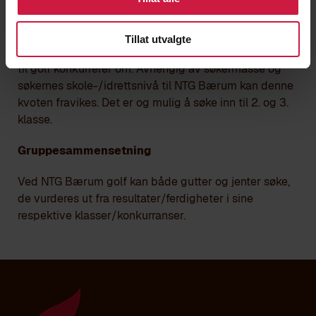
Tillegg til
NTG’s generelle inntaksreglement
for søkere
til golf ved NTG bærum
Tillat utvalgte
Golf er tildelt 6 plasser ved NTG Bærum som søkerne
til golf konkurrerer om. Avhengig av søkermasse og
søkernes skole-/idrettsnivå til NTG Bærum kan denne
kvoten fravikes. Det er og mulig å søke inn til 2. og 3.
klasse.
Gruppesammensetning
Ved NTG Bærum golf kan både gutter og jenter søke,
de vurderes ut fra resultater/ferdigheter i sine
respektive klasser/konkurranser.