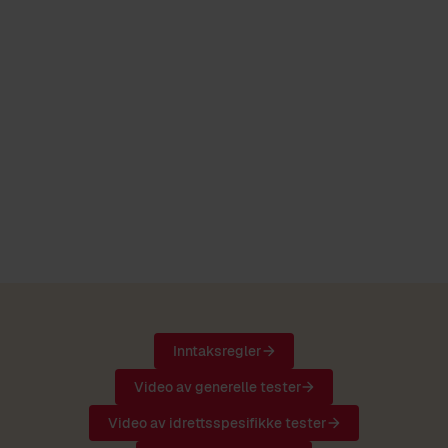
Pasningsferdighet
Skuddstopper
Innsats
Hurtig igangsetting
Inntaksregler
Video av generelle tester
Video av idrettsspesifikke tester