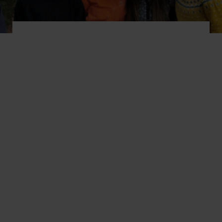
Alle søkere til NTG-U Bodø inviteres til en
inntaksdag som tester, spenst/hurtighet,
styrke, koordinasjon og utholdenhet.
Testene gjennomføres av skolens trenere.
Fotball- og håndballspillere gjennomfører i
tillegg idrettsspesifikke tester.
Nedenfor er en beskrivelse av alle testene.
Ved spørsmål om testene, kontakt
sportslig leder, Thor Mikalsen,
thomik@ntg.no 95737340.