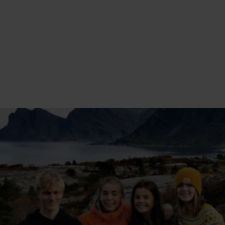
INFORMASJON OM
INNTAKSTESTER NTG-U
BODØ