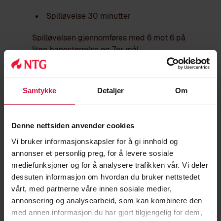
Spilløvelse 30 minutter
Spilløvelsen gjennomføres med 6 mot 6 på
liten banestørrelse og 7er mål.
(ca 34x22m). Posisjon på banen blir rullert
minimum en gang. Keepere står i mål hele
økten.
Samtykke
Detaljer
Om
I spillsekvensen blir følgende ferdigheter
vurdert skjønnsmessig:
Denne nettsiden anvender cookies
-
Scanning/forhåndsorientering
Vi bruker informasjonskapsler for å gi innhold og
annonser et personlig preg, for å levere sosiale
-
Valg med og uten ball
mediefunksjoner og for å analysere trafikken vår. Vi deler
dessuten informasjon om hvordan du bruker nettstedet
-
Posisjonering og forståelse av spillet
vårt, med partnerne våre innen sosiale medier,
annonsering og analysearbeid, som kan kombinere den
-
Generell ballkontroll
med annen informasjon du har gjort tilgjengelig for dem,