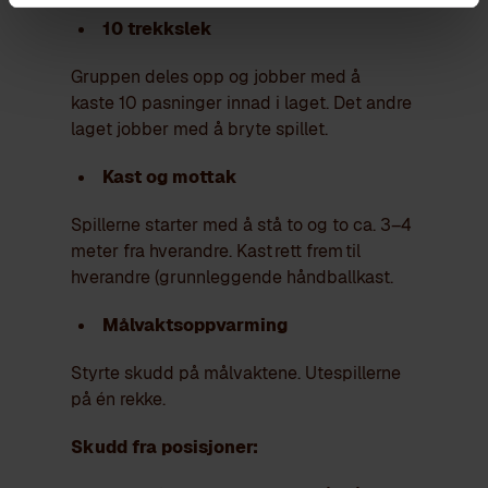
10 trekkslek
Gruppen deles opp og jobber med å
kaste 10 pasninger innad i laget. Det andre
laget jobber med å bryte spillet.
Kast og mottak
Spillerne starter med å stå to og to ca. 3–4
meter fra hverandre. Kast
rett frem
til
hverandre (grunnleggende håndballkast.
Målvaktsoppvarming
Styrte skudd på målvaktene. Utespillerne
på én rekke.
Skudd fra posisjoner: