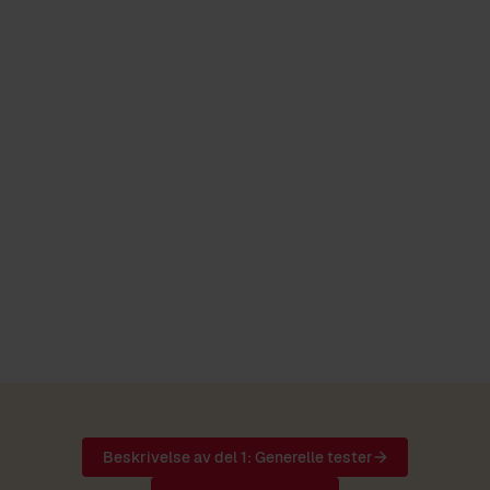
i samme kvartal og har samme resultat
i Harres test, gjennomfører
inntakskomitéen loddtrekning.
Skader/sykdom
Beskrivelse av del 1: Generelle tester