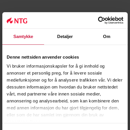
Samtykke
Detaljer
Om
Denne nettsiden anvender cookies
Tilbakemelding ved avslag eller
venteliste
Vi bruker informasjonskapsler for å gi innhold og
annonser et personlig preg, for å levere sosiale
mediefunksjoner og for å analysere trafikken vår. Vi deler
dessuten informasjon om hvordan du bruker nettstedet
vårt, med partnerne våre innen sosiale medier,
annonsering og analysearbeid, som kan kombinere den
Eget gjennomsnittlig poengsnitt
med annen informasjon du har gjort tilgjengelig for dem,
eller som de har samlet inn gjennom din bruk av
Poenggrense for inntak i den aktuelle
tjenestene deres.
kvoten