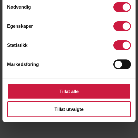
Samtykkevalg
Informasjon om at søkeren står på
Nødvendig
venteliste innenfor aktuell kvote
Egenskaper
Hvilken kvote søkeren er vurdert
innenfor (f.eks. fotball, mix, NTG-idrett)
Statistikk
Markedsføring
Tillat alle
Tillat utvalgte