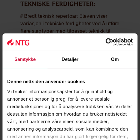
Tekniske ferdigheter:
# Bredt teknisk repertoar: Eleven viser
variasjon i tekniske ferdigheter ved å utføre
flere slagtyper med tilpasset teknikk til
situasjonen.
# Grundsving: Eleven utfører en stabil og
Samtykke
kontrollert grunnsving med riktig rytme og
Detaljer
Om
balanse gjennom hele bevegelsen.
# GOBBS-prinsippene: Eleven anvender
Denne nettsiden anvender cookies
korrekt grep, oppstilling, balanse,
Vi bruker informasjonskapsler for å gi innhold og
ballplassering og sikte i utførelsen av slag.
annonser et personlig preg, for å levere sosiale
mediefunksjoner og for å analysere trafikken vår. Vi deler
# Forskjellige slagtyper: Eleven behersker
dessuten informasjon om hvordan du bruker nettstedet
driver, jernslag, putt, chip, wedge og
vårt, med partnerne våre innen sosiale medier,
bunkerslag med hensiktsmessig teknikk og
annonsering og analysearbeid, som kan kombinere den
presisjon.
med annen informasjon du har gjort tilgjengelig for dem,