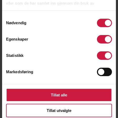
eller som de har samlet inn gjennom din bruk av
tjenestene deres.
Taktiske ferdigheter:
Samtykkevalg
# Forståelse for banestrategi, strategiske
Nødvendig
vurderinger og gameplan
Egenskaper
2. Prestasjonsnivå
Spill på høyeste nivå i og utenfor Norge
Statistikk
(Srixon Tour, Team Norway): 6 poeng
Spill på regionalt nivå i Norge (Olyo Tour):
Markedsføring
4-5 poeng
Spill på klubbnivå og lokale konkurranser:
1-3 poeng
Tillat alle
3. Skolekarakterer
Tillat utvalgte
Karaktersnitt fra 10. trinn, etter 1. termin, gir