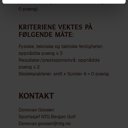
4,0 til 6,0 poeng. (Karaktersnitt under 4 gir
0 poeng).
Kriteriene vektes på
følgende måte:
Fysiske, tekniske og taktiske ferdigheter:
oppnådde poeng x 3
Resultater/prestasjonsnivå: oppnådde
poeng x 2
Skolekarakterer: snitt x 1(under 4 = 0 poeng
Kontakt
Donovan Goosen
Sportssjef NTG Bergen Golf
Donovan.goosen@ntg.no