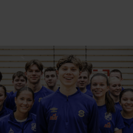
BESØKSDAGER HÅNDBALL