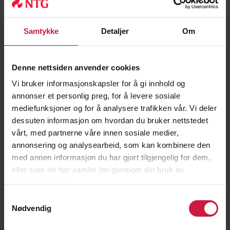
er inkludert i samlingen.
Samtykke
Detaljer
Om
PROGRAM
Torsdag 6. februar
Denne nettsiden anvender cookies
17.00
Oppmøte NTG / Bli kjent
Vi bruker informasjonskapsler for å gi innhold og
18.30
Håndballøkt / Bodø Spektrum
annonser et personlig preg, for å levere sosiale
21.00
Kveldsmat og info fra Junkeren og BHK
mediefunksjoner og for å analysere trafikken vår. Vi deler
dessuten informasjon om hvordan du bruker nettstedet
Fredag 7. februar
vårt, med partnerne våre innen sosiale medier,
07.30
Frokost
annonsering og analysearbeid, som kan kombinere den
08.15
Foredrag om prestasjonsutvikling
med annen informasjon du har gjort tilgjengelig for dem,
10.00
Håndballøkt / Bodø Spektrum
eller som de har samlet inn gjennom din bruk av
12.00
Lunsj
tjenestene deres.
12.30
Presentasjon av NTGs skole og idrettstilbud
13.30
Ferdig
Samtykkevalg
Nødvendig
Alle elever og foresatte som skal delta må melde seg