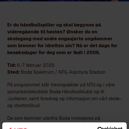
Er du håndballspiller og skal begynne på
videregående til høsten? Ønsker du en
skolegang med andre engasjerte ungdommer
som brenner for idretten sin? Nå er det dags for
besøksdager for deg som er født i 2009.
Tid:
6.-7. februar 2025
Sted:
Bodø Spektrum / NTG, Aspmyra Stadion
På programmet står treningsøkter på NTG og i våre
samarbeidsklubber Bodø Håndballklubb og IK
Junkeren, samt foredrag og informasjon om vårt skole-
og idrettstilbud.
De som kommer utenfra Bodø innlosjeres på
klasserom på NTG (ta med luftmadrass). Losji og mat