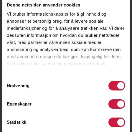
Denne nettsiden anvender cookies
Vi bruker informasjonskapsler for å gi innhold og
Digital eksamen VGS
annonser et personlig preg, for å levere sosiale
mediefunksjoner og for å analysere trafikken vår. Vi deler
Nettresurser til eksamen på
dessuten informasjon om hvordan du bruker nettstedet
skole.ntg.no/eksamen. Denne siden er åpen i
vårt, med partnerne våre innen sosiale medier,
eksamensnettverket.
annonsering og analysearbeid, som kan kombinere den
med annen informasjon du har gjort tilgjengelig for dem,
eller som de har samlet inn gjennom din bruk av
tjenestene deres.
Samtykkevalg
Nødvendig
Digital eksamen for
Egenskaper
ungdomsskolen
Nettresurser til eksamen på
Statistikk
skole.ntg.no/eksamen-u. Denne siden er åpen i