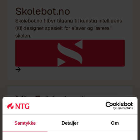
Skolebot.no
Skolebot.no tilbyr tilgang til kunstig intelligens
(KI) designet spesielt for elever og lærere i
skolen.
Min Feide-konto
Administrere konto. Sette nytt passord. Glemt
passord?
Samtykke
Detaljer
Om