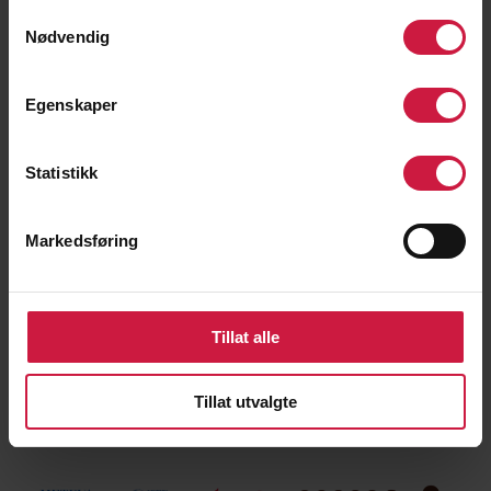
Samtykkevalg
Nødvendig
Lise Klaveness, president i NFF
Else-Marthe Lybekk, assisterende
Egenskaper
generalsekretær i NIF
Ida Njåtun, tidligere toppidrettsutøver og
Statistikk
prosjektleder i NTG
Jorunn S. Borgen, professor, NIH
Markedsføring
Tillat alle
Tillat utvalgte