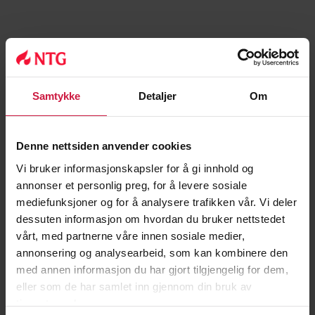
Louise Mohn, helsegründer og filantrop
Johann Olav Koss, gründer og olympisk mester
Inge Andersen, styreleder i NTG og tidligere
Samtykke
Detaljer
Om
generalsekretær i NIF
Denne nettsiden anvender cookies
Vi bruker informasjonskapsler for å gi innhold og
annonser et personlig preg, for å levere sosiale
mediefunksjoner og for å analysere trafikken vår. Vi deler
dessuten informasjon om hvordan du bruker nettstedet
Cecilia Brækhus, verdensmester i boksing
vårt, med partnerne våre innen sosiale medier,
annonsering og analysearbeid, som kan kombinere den
med annen informasjon du har gjort tilgjengelig for dem,
eller som de har samlet inn gjennom din bruk av
tjenestene deres.