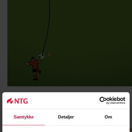
Øvelse 2 – Pasning i luften
Samtykke
Detaljer
Om
Øvelse 3: Sjonglere med annenhver fot
– Kandidaten må sjonglere ball med annenhver fot uten at