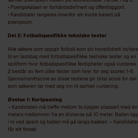
• Poengskalaen er forhåndsdefinert og offentliggjort.
• Kandidater rangeres innenfor sin kvote basert på
poengsum.
Del 2: Fotballspesifikke tekniske tester
Alle søkere som oppgir fotball som sin hovedidrett inviter
til en testdag med fotballspesifikke tekniske tester og en
spillform hvor fotballspesifikke ferdigheter også vurderes.
2 består av fem ulike tester som hver for seg scores 1-6.
Gjennomsnittscore av disse testene gir total score for del
som søkeren tar med seg inn til samlet vurdering.
Øvelse 1: Kortpasning
– Kandidaten må treffe mellom to kjegler plassert med én
meters mellomrom fra en distanse på 10 meter. Ballen lig
i ro ved spark og ballen må gå langs bakken. – Kandidate
får ett forsø