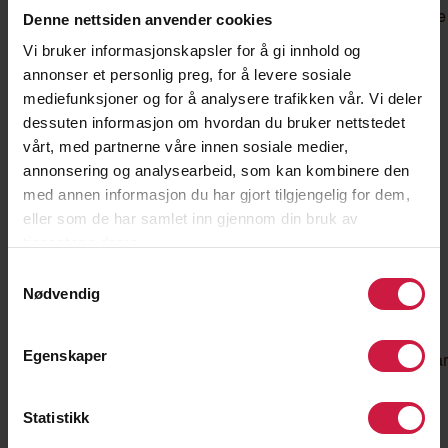
ballen går i bakken. Ballen ligger i ro ved start og kan ikke
Denne nettsiden anvender cookies
opp ved andre måter enn bruk av bena.
Vi bruker informasjonskapsler for å gi innhold og
– Kandidaten får tre forsøk.
annonser et personlig preg, for å levere sosiale
– Poengsum ut fra følgende modell:
mediefunksjoner og for å analysere trafikken vår. Vi deler
dessuten informasjon om hvordan du bruker nettstedet
Antall sjongleringer
Poeng
vårt, med partnerne våre innen sosiale medier,
0-10
1
annonsering og analysearbeid, som kan kombinere den
11-20
2
med annen informasjon du har gjort tilgjengelig for dem,
21-30
3
eller som de har samlet inn gjennom din bruk av
31-40
4
41-50
5
tjenestene deres.
51+
6
Samtykkevalg
Nødvendig
Øvelse 4: Føring gjennom hinder
Egenskaper
– Kandidaten må føre ballen gjennom ulike hinder, må sta
til høyre ved første kjegle. Ballen ligger i ro ved start.
– Kandidaten får tre forsøk og vurderes på tid for
Statistikk
gjennomføring. Overhopp av hinder gir ikke bestått.