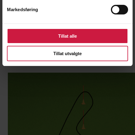
– Poengsum ut fra følgende modell:
Markedsføring
Tid
Poeng
21+ sekunder
1
20-21 sekunder
2
17-19 sekunder
3
Tillat alle
14-16 sekunder
4
11-13 sekunder
5
Tillat utvalgte
0-10 sekunder
6