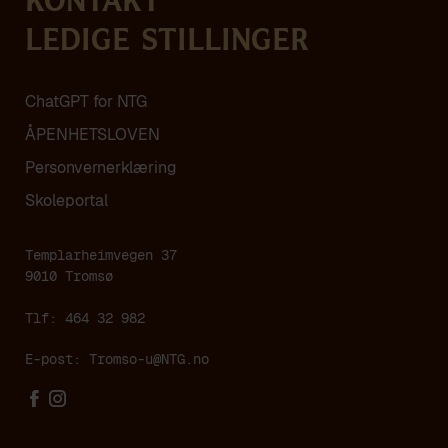
Kontakt
Ledige stillinger
ChatGPT for NTG
ÅPENHETSLOVEN
Personvern­erklæring
Skoleportal
Templarheimvegen 37
9010 Tromsø
Tlf: 464 32 982
E-post:
Tromso-u@NTG.no