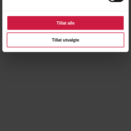
Tillat alle
Tillat utvalgte
Remi Kristiansen
Lærer/trener/sosiallærer/kontaktlærer 9. trinn
REMKRI@NTG.NO
414 06 789