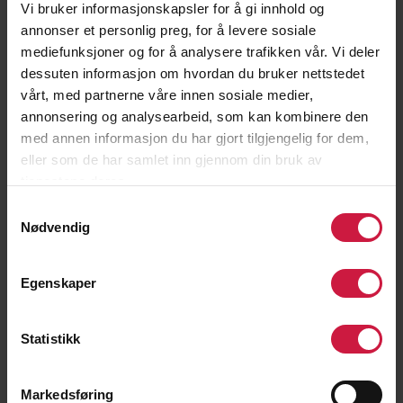
Vi bruker informasjonskapsler for å gi innhold og
annonser et personlig preg, for å levere sosiale
mediefunksjoner og for å analysere trafikken vår. Vi deler
dessuten informasjon om hvordan du bruker nettstedet
vårt, med partnerne våre innen sosiale medier,
annonsering og analysearbeid, som kan kombinere den
med annen informasjon du har gjort tilgjengelig for dem,
eller som de har samlet inn gjennom din bruk av
Andreas Utstøl Jakobsen
tjenestene deres.
Lærer/trener/kontaktlærer 9.trinn
Samtykkevalg
Nødvendig
ANDJAK@NTG.NO
478 16 505
Egenskaper
Statistikk
Markedsføring