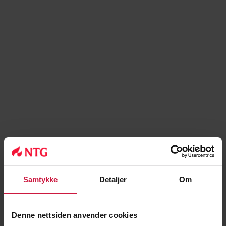
Emilie Aspenes
Lærer/trener
EMIASP@NTG.NO
416 36 077
Samtykke
Detaljer
Om
Denne nettsiden anvender cookies