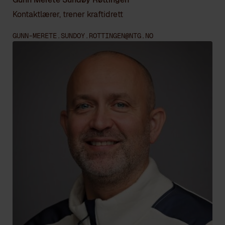
Kontaktlærer, trener kraftidrett
GUNN-MERETE.SUNDOY.ROTTINGEN@NTG.NO