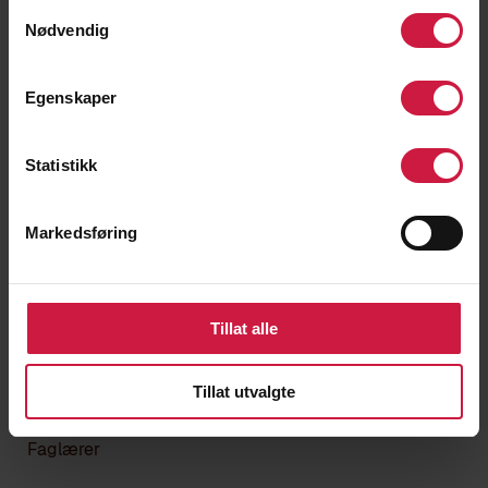
Samtykkevalg
Nødvendig
Egenskaper
Statistikk
Markedsføring
Tillat alle
Tillat utvalgte
Johanne Brydøy Savland
Faglærer