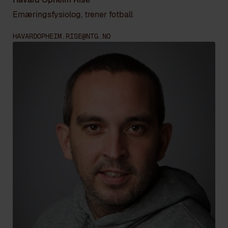
Ernæringsfysiolog, trener fotball
HAVARDOPHEIM.RISE@NTG.NO