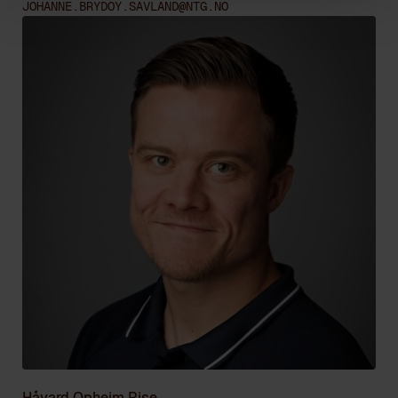
JOHANNE.BRYDOY.SAVLAND@NTG.NO
Håvard Opheim Rise