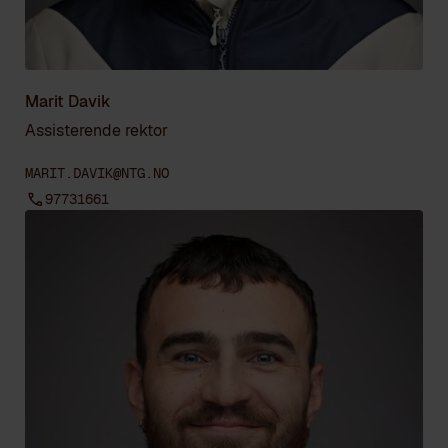
Marit Davik
Assisterende rektor
MARIT.DAVIK@NTG.NO
97731661