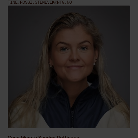
TINE.ROSSI.STENEVIK@NTG.NO
Gunn Merete Sundøy Røttingen