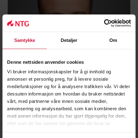
Samtykke
Detaljer
Om
Denne nettsiden anvender cookies
Vi bruker informasjonskapsler for å gi innhold og
annonser et personlig preg, for å levere sosiale
mediefunksjoner og for å analysere trafikken vår. Vi deler
dessuten informasjon om hvordan du bruker nettstedet
Espen Rusti Nygard
vårt, med partnerne våre innen sosiale medier,
Kontaktlærer, trener fotball
annonsering og analysearbeid, som kan kombinere den
med annen informasjon du har gjort tilgjengelig for dem,
ESPEN.RUSTINYGARD@NTG.NO
eller som de har samlet inn gjennom din bruk av
tjenestene deres.