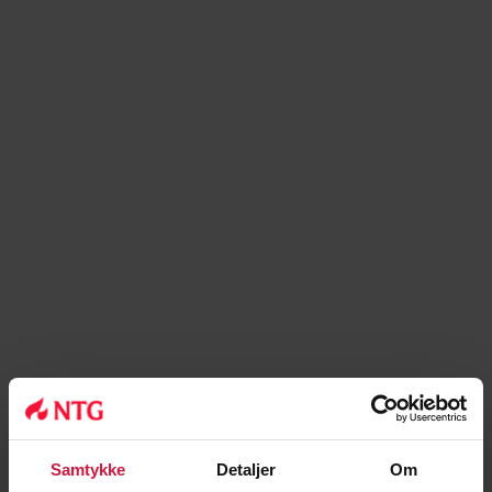
Joakim Helgerud
Samtykke
Detaljer
Om