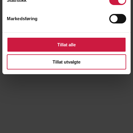
Statistikk
Markedsføring
Ludvik Hertzenberg
Tillat alle
Tillat utvalgte