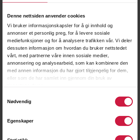
Denne nettsiden anvender cookies
Felix A. van der Hagen
Vi bruker informasjonskapsler for å gi innhold og
annonser et personlig preg, for å levere sosiale
mediefunksjoner og for å analysere trafikken vår. Vi deler
dessuten informasjon om hvordan du bruker nettstedet
vårt, med partnerne våre innen sosiale medier,
annonsering og analysearbeid, som kan kombinere den
med annen informasjon du har gjort tilgjengelig for dem,
eller som de har samlet inn gjennom din bruk av
tjenestene deres.
Samtykkevalg
Nødvendig
Egenskaper