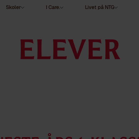
Skoler
I Care.
Livet på NTG
ELEVER