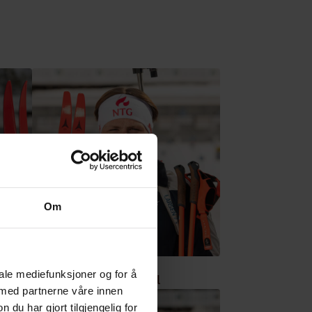
Om
iale mediefunksjoner og for å
Håkon Auale Lundvall
 med partnerne våre innen
u har gjort tilgjengelig for