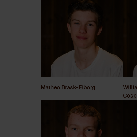
Matheo Brask-Fiborg
Willi
Cosb