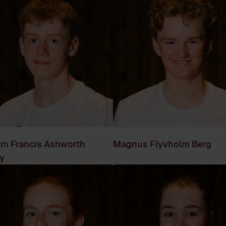
am Francis Ashworth
Magnus Flyvholm Berg
y