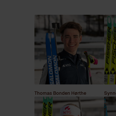
Thomas Bonden Hørthe
Synn