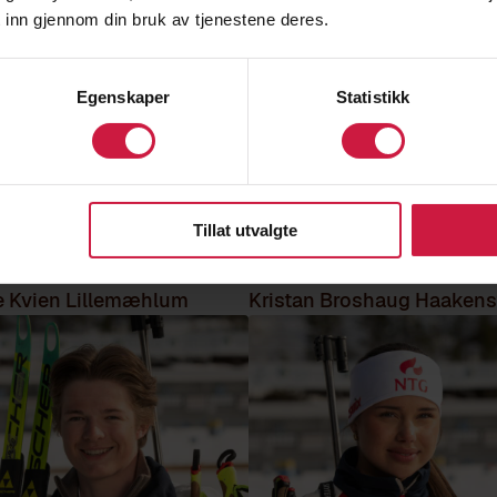
 inn gjennom din bruk av tjenestene deres.
Egenskaper
Statistikk
Tillat utvalgte
e Kvien Lillemæhlum
Kristan Broshaug Haakens