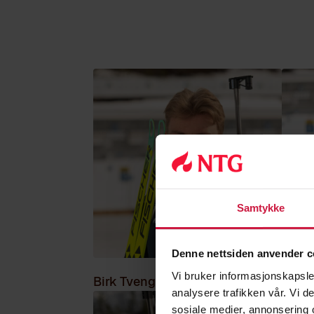
Samtykke
Denne nettsiden anvender c
Vi bruker informasjonskapsler
Birk Tvenge
Sand
analysere trafikken vår. Vi 
sosiale medier, annonsering 