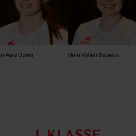
un Aars Olsen
Nora Vollen Sataøen
1. klasse