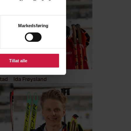
Markedsføring
Tillat alle
tad
Ida Frøysland