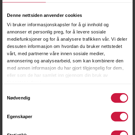
Denne nettsiden anvender cookies
Felix A. van der Hagen
Vi bruker informasjonskapsler for å gi innhold og
annonser et personlig preg, for å levere sosiale
mediefunksjoner og for å analysere trafikken vår. Vi deler
dessuten informasjon om hvordan du bruker nettstedet
vårt, med partnerne våre innen sosiale medier,
annonsering og analysearbeid, som kan kombinere den
med annen informasjon du har gjort tilgjengelig for dem,
eller som de har samlet inn gjennom din bruk av
tjenestene deres.
Samtykkevalg
Nødvendig
Egenskaper