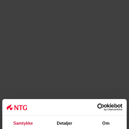
Joakim Helgerud
Samtykke
Detaljer
Om