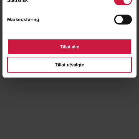
Statistikk
Markedsføring
Ludvik Hertzenberg
Tillat alle
Tillat utvalgte