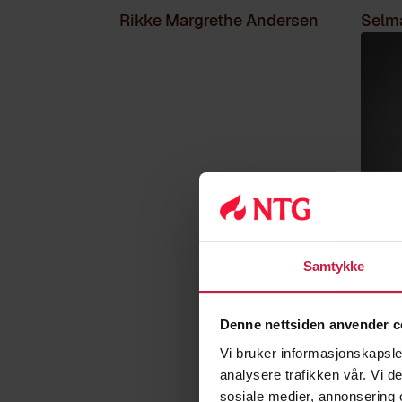
Rikke Margrethe Andersen
Selma
Samtykke
Tilde
Denne nettsiden anvender c
Vi bruker informasjonskapsler
analysere trafikken vår. Vi 
sosiale medier, annonsering 