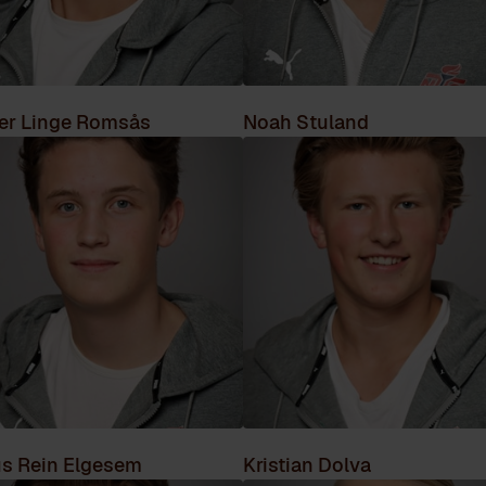
er Linge Romsås
Noah Stuland
us Rein Elgesem
Kristian Dolva