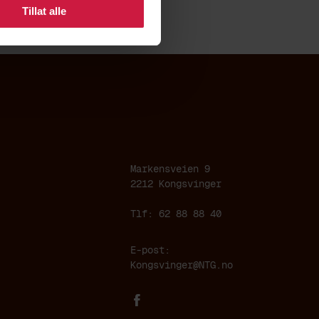
Tillat alle
Markensveien 9
2212 Kongsvinger
Tlf: 62 88 88 40
E-post:
Kongsvinger@NTG.no