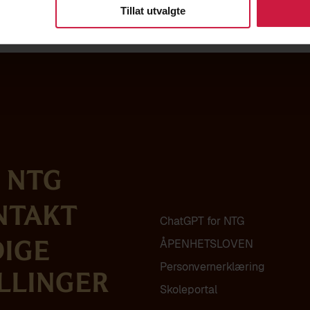
Tillat utvalgte
 NTG
ntakt
ChatGPT for NTG
ÅPENHETSLOVEN
dige
Personvern­erklæring
llinger
Skoleportal