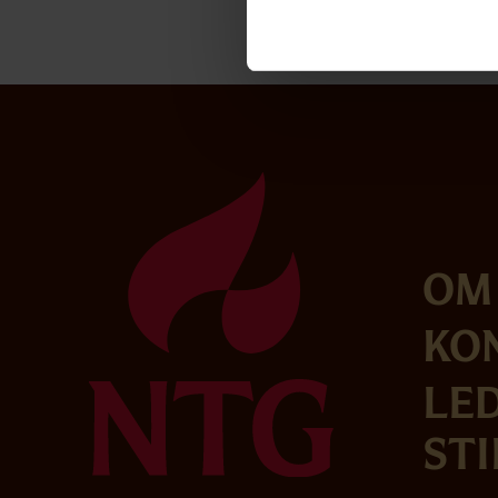
Om
Ko
Le
sti