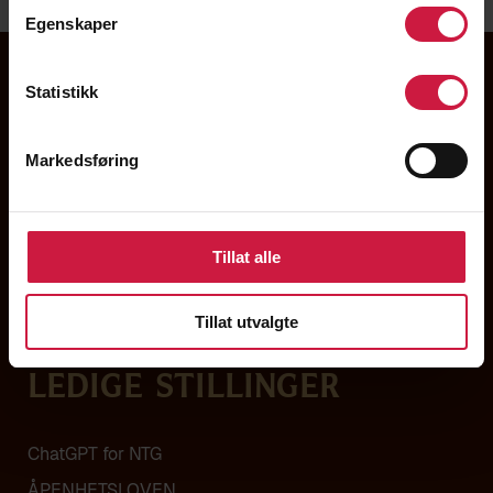
Egenskaper
Statistikk
Markedsføring
Tillat alle
Om NTG
Tillat utvalgte
Kontakt
Ledige stillinger
ChatGPT for NTG
ÅPENHETSLOVEN