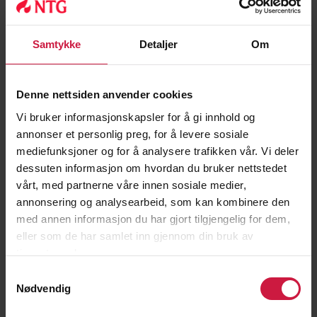
Samtykke
Detaljer
Om
Denne nettsiden anvender cookies
Vi bruker informasjonskapsler for å gi innhold og
annonser et personlig preg, for å levere sosiale
mediefunksjoner og for å analysere trafikken vår. Vi deler
dessuten informasjon om hvordan du bruker nettstedet
vårt, med partnerne våre innen sosiale medier,
annonsering og analysearbeid, som kan kombinere den
med annen informasjon du har gjort tilgjengelig for dem,
eller som de har samlet inn gjennom din bruk av
tjenestene deres.
Samtykkevalg
Nødvendig
August Mikkelsen