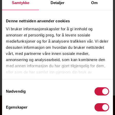
Samtykke
Detaljer
Om
Denne nettsiden anvender cookies
Vi bruker informasjonskapsler for å gi innhold og
annonser et personlig preg, for å levere sosiale
mediefunksjoner og for å analysere trafikken vår. Vi deler
dessuten informasjon om hvordan du bruker nettstedet
vårt, med partnerne våre innen sosiale medier,
annonsering og analysearbeid, som kan kombinere den
med annen informasjon du har gjort tilgjengelig for dem,
eller som de har samlet inn gjennom din bruk av
tjenestene deres.
Vandela Bakke
Samtykkevalg
Nødvendig
Egenskaper