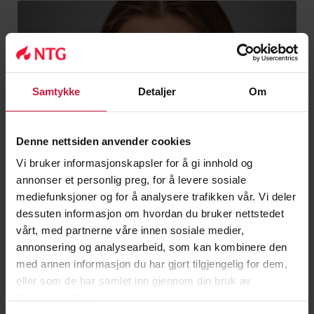
Samtykke
Detaljer
Om
Denne nettsiden anvender cookies
Vi bruker informasjonskapsler for å gi innhold og
annonser et personlig preg, for å levere sosiale
mediefunksjoner og for å analysere trafikken vår. Vi deler
dessuten informasjon om hvordan du bruker nettstedet
vårt, med partnerne våre innen sosiale medier,
annonsering og analysearbeid, som kan kombinere den
med annen informasjon du har gjort tilgjengelig for dem,
eller som de har samlet inn gjennom din bruk av
tjenestene deres.
Ada Sellæg