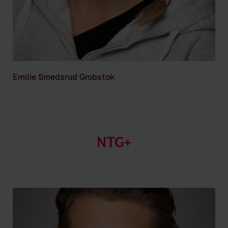
Emilie Smedsrud Grobstok
NTG+