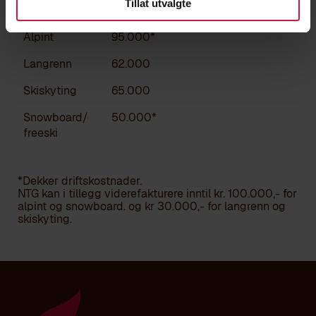
Tillat utvalgte
2026-2027
Alpint
95.000*
Langrenn
62.000
Skiskyting
65.000
Snowboard/
50.000*
freeski
*Dekker driftskostnader.
NTG kan i tillegg viderefakturere inntil kr. 100.000,- for
alpint og snowboard. og kr 30.000,- for langrenn og
skiskyting.