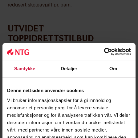
redusert skoleavgift pr. barn.
Utvidet
toppidrettstilbud
NTG har et utvidet toppidrettstilbud som kommer i
tillegg til skoletilbudet. Kostnadene for dette vil
variere etter hvilken idrett du velger, og kan dekke
Samtykke
Detaljer
Om
følgende:
Individuell og helhetlig oppfølging utover
Denne nettsiden anvender cookies
skoletiden av profesjonelle trenere
Vi bruker informasjonskapsler for å gi innhold og
Daglige treninger inkludert anlegg, hall og/eller
annonser et personlig preg, for å levere sosiale
baneleie
mediefunksjoner og for å analysere trafikken vår. Vi deler
dessuten informasjon om hvordan du bruker nettstedet
Transport til og fra trening
vårt, med partnerne våre innen sosiale medier,
Støtteapparat på daglige treninger og under
annonsering og analysearbeid, som kan kombinere den