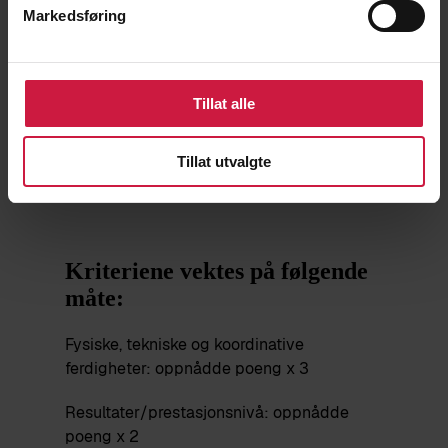
Markedsføring
3. Skolekarakterer
Tillat alle
Karaktersnitt fra 10. trinn, etter 1. termin, gir
4,0 til 6,0 poeng. (Karaktersnitt under 4 gir
Tillat utvalgte
0 poeng).
Kriteriene vektes på følgende
måte:
Fysiske, tekniske og koordinative
ferdigheter: oppnådde poeng x 3
Resultater/prestasjonsnivå: oppnådde
poeng x 2