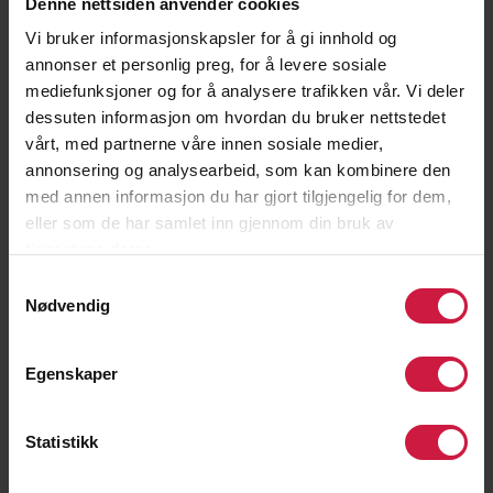
Denne nettsiden anvender cookies
hovedøvelse(ne) i friidrett (hurtighet,
mobilitet, stabilitet, styrke og utholdenhet)
Vi bruker informasjonskapsler for å gi innhold og
annonser et personlig preg, for å levere sosiale
Tekniske og koordinative ferdigheter:
mediefunksjoner og for å analysere trafikken vår. Vi deler
dessuten informasjon om hvordan du bruker nettstedet
# Vise et bredt teknisk repertoar rettet mot
vårt, med partnerne våre innen sosiale medier,
ulike friidrettsspesifikke teknikker i
annonsering og analysearbeid, som kan kombinere den
hovedøvelse(ne)
med annen informasjon du har gjort tilgjengelig for dem,
# Vise allsidighet i koordinative egenskaper
eller som de har samlet inn gjennom din bruk av
som retter seg mot hovedøvelse(ne)
tjenestene deres.
2. Prestasjonsnivå
Samtykkevalg
Nødvendig
Topp 3 rangert i Norge i sin gren og
aldersklasse 6 poeng
Egenskaper
4. -10. rangert i Norge i sin gren og
aldersklasse 3-5 poeng
Statistikk
Resultater fra konkurranser på
klubbnivå
og i lokale konkurranser
1-2 poeng