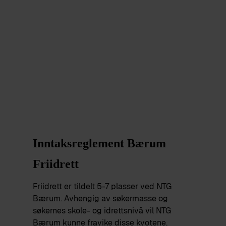
Bærum Friidrett
INNTAKSREGLEMENT OG
VURDERINGSKRITERIER
Inntaksreglement Bærum
Friidrett
Friidrett er tildelt 5-7 plasser ved NTG
Bærum. Avhengig av søkermasse og
søkernes skole- og idrettsnivå vil NTG
Bærum kunne fravike disse kvotene.