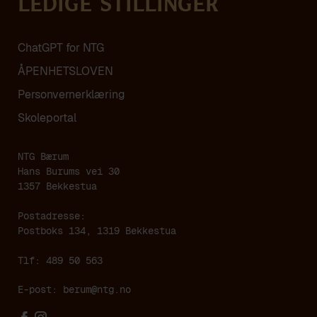
Ledige stillinger
ChatGPT for NTG
ÅPENHETSLOVEN
Personvern­erklæring
Skoleportal
NTG Bærum
Hans Burums vei 30
1357 Bekkestua
Postadresse:
Postboks 134, 1319 Bekkestua
Tlf: 489 50 563
E-post:
berum@ntg.no