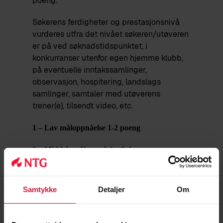
poeng.
Søkerens ferdigheter og prestasjonsnivå
vurderes utfra det nivået søkeren/utøveren
er på ved søknadstidspunktet, i
konkurranser utenfor egen hjemme klubb,
på eventuelle inntakssamlinger,
observasjon, hospitering, landslags
samlinger, samtaler med utøverens
trener(e), tilsendt video, etc.
1 – Lav måloppnåelse 1-2 poeng
2 – Middels måloppnåelse 3-4 poeng
3 – Høy måloppnåelse 5-6 poeng
Samtykke
Detaljer
Om
Fysiske ferdigheter:
# Vise fysisk kapasitet relevant for