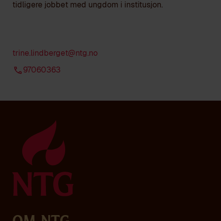
tidligere jobbet med ungdom i institusjon.
trine.lindberget@ntg.no
97060363