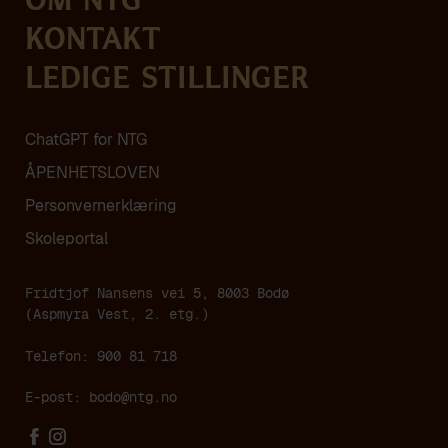
Om NTG
Kontakt
Ledige stillinger
ChatGPT for NTG
ÅPENHETSLOVEN
Personvern­erklæring
Skoleportal
Fridtjof Nansens vei 5, 8003 Bodø
(Aspmyra Vest, 2. etg.)
Telefon: 900 81 718
E-post:
bodo@ntg.no