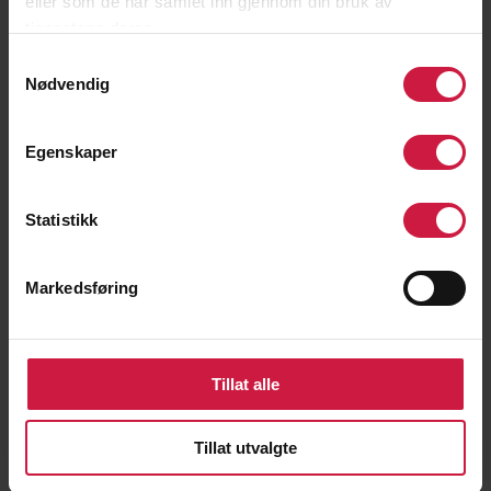
eller som de har samlet inn gjennom din bruk av
basert på samlet poengsum fra del 1
tjenestene deres.
og del 2. For søkere i mix-kvoten og
NTG-idrett kvoten benyttes kun
Samtykkevalg
Nødvendig
poengsummen fra del 1 (generell test)
som grunnlag for rangering.
Egenskaper
4.1 Tilbakemelding ved avslag eller
venteliste
Statistikk
Ved avslag eller tilbud om ventelisteplass,
vil søkeren få følgende informasjon i
Markedsføring
vedtaksbrevet:
Eget gjennomsnittlig poengsnitt
Tillat alle
Poenggrense for inntak i den aktuelle
kvoten
Tillat utvalgte
Informasjon om at søkeren står på
venteliste innenfor aktuell kvote