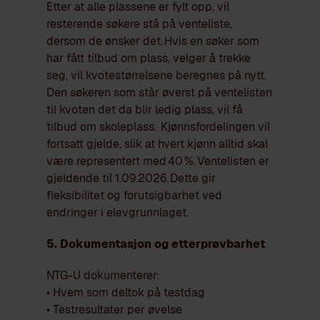
Etter at alle plassene er fylt opp, vil
resterende søkere stå på venteliste,
dersom de ønsker det.
Hvis en søker som
har fått tilbud om plass, velger å trekke
seg, vil kvotestørrelsene beregnes på nytt.
Den søkeren som står øverst på ventelisten
til kvoten det da blir ledig plass, vil få
tilbud om skoleplass.
Kjønnsfordelingen vil
fortsatt gjelde, slik at hvert kjønn alltid skal
være representert med 40 %. Ventelisten er
gjeldende til 1.09.2026.
Dette gir
fleksibilitet og forutsigbarhet ved
endringer i elevgrunnlaget.
5.
Dokumentasjon og etterprøvbarhet
NTG-U dokumenterer:
• Hvem som deltok på testdag
• Testresultater per øvelse