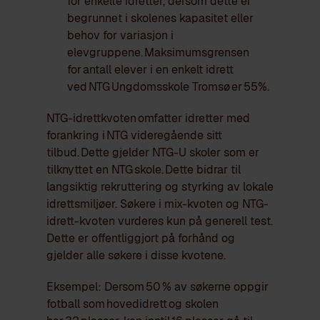
for enkelte idretter, dersom dette er
begrunnet i skolenes kapasitet eller
behov for variasjon i
elevgruppene. Maksimumsgrensen
for antall elever i en enkelt idrett
ved NTG Ungdomsskole Tromsø er 55%.
NTG-idrettkvoten omfatter idretter med
forankring i NTG videregående sitt
tilbud. Dette gjelder NTG-U skoler som er
tilknyttet en NTG skole. Dette bidrar til
langsiktig rekruttering og styrking av lokale
idrettsmiljøer. Søkere i mix-kvoten og NTG-
idrett-kvoten vurderes kun på generell test.
Dette er offentliggjort på forhånd og
gjelder alle søkere i disse kvotene.
Eksempel: Dersom 50 % av søkerne oppgir
fotball som hovedidrett og skolen