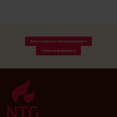
Beskrivelse av inntaksprøvene
Video av øvelsene