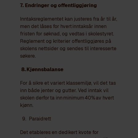
7.
Endring
er og offentliggjøring
Inntaksreglementet kan justeres fra år til år,
men det låses for hvert inntaksår innen
fristen for søknad, og vedtas i skolestyret.
Reglement og kriterier offentliggjøres på
skolens nettsider og sendes til interesserte
søkere.
8. Kjønnsbalanse
For å sikre et variert klassemiljø, vil det tas
inn både jenter og gutter. Ved inntak vil
skolen derfor ta inn minimum 40% av hvert
kjønn.
Paraidrett
Det etableres en dedikert kvote for