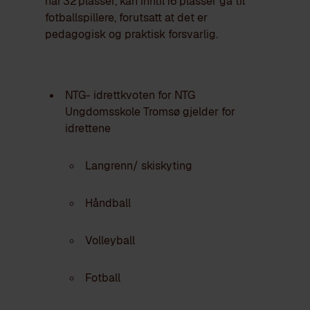
har 32 plasser, kan inntil 16 plasser gå til
fotballspillere, forutsatt at det er
pedagogisk og praktisk forsvarlig.
NTG- idrettkvoten for NTG
Ungdomsskole Tromsø gjelder for
idrettene
Langrenn/ skiskyting
Håndball
Volleyball
Fotball