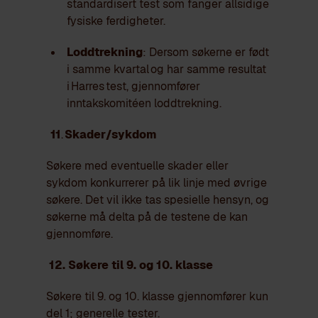
standardisert test som fanger allsidige
fysiske ferdigheter.
Loddtrekning
: Dersom søkerne er født
i samme kvartal og har samme resultat
i Harres test, gjennomfører
inntakskomitéen loddtrekning.
11
.
Skader/sykdom
Søkere med eventuelle skader eller
sykdom konkurrerer på̊ lik linje med øvrige
søkere. Det vil ikke tas spesielle hensyn, og
søkerne må̊ delta på̊ de testene de kan
gjennomføre.
12. Søkere til 9. og 10. klasse
Søkere til 9. og 10. klasse gjennomfører kun
del 1; generelle tester.