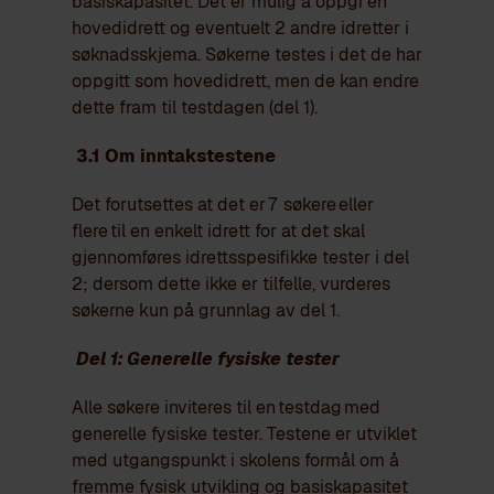
basiskapasitet.
Det er mulig å oppgi en
hovedidrett og eventuelt 2 andre idretter i
søknadsskjema. Søkerne testes i det de har
oppgitt som hovedidrett, men de kan endre
dette fram til testdagen (del 1).
3.1 Om inntakstestene
Det forutsettes at det er 7 søkere eller
flere til en enkelt idrett for at det skal
gjennomføres idrettsspesifikke tester i del
2; dersom dette ikke er tilfelle, vurderes
søkerne kun på grunnlag av del 1.
Del 1: Generelle fysiske tester
Alle søkere inviteres til en testdag med
generelle fysiske tester. Testene er utviklet
med utgangspunkt i skolens formål om å
fremme fysisk utvikling og basiskapasitet