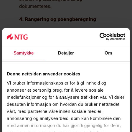
dokumenteres.
4. Rangering og poengberegning
Alle søkere får en samlet poengsum
basert på testresultater fra del1.
Poengskalaen for del 1 er
Samtykke
Detaljer
Om
forhåndsdefinert basert på historiske
resultater for gutter og
jenter og er offentliggjort, og er
Denne nettsiden anvender cookies
tilgjengelig fra skolens hjemmeside i
Vi bruker informasjonskapsler for å gi innhold og
god tid før testene.
annonser et personlig preg, for å levere sosiale
mediefunksjoner og for å analysere trafikken vår. Vi deler
Poengskalaen for del 2 er
dessuten informasjon om hvordan du bruker nettstedet
forhåndsdefinert ut i fra kriteriene til de
vårt, med partnerne våre innen sosiale medier,
enkelte deltestene.
annonsering og analysearbeid, som kan kombinere den
med annen informasjon du har gjort tilgjengelig for dem,
Søkere rangeres innenfor sin kvote