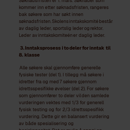
Søknadsfristen er 1. mars.
Søknader som
kommer inn etter søknadsfristen, rangeres
bak søkere som har søkt innen
søknadsfristen.
Skolens inntakskomité består
av daglig leder, sportslig leder og rektor.
Leder av inntakskomiteén er daglig leder.
3. Inntaksprosess i to deler for inntak til
8. klasse
Alle søkere skal gjennomføre generelle
fysiske tester (del 1). I tillegg må søkere i
idretter fra og med 7 søkere gjennom
idrettsspesifikke øvelser (del 2). For søkere
som gjennomfører to deler vil den samlede
vurderingen vektes med 1/3 for generell
fysisk testing og for 2/3 idrettsspesifikk
vurdering. Dette gir en balansert vurdering
av både spesialisering og