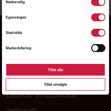
Nødvendig
Egenskaper
Statistikk
Markedsføring
Tillat alle
Om NTG
Kontakt
Tillat utvalgte
Ledige stillinger
ChatGPT for NTG