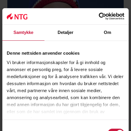
Samtykke
Detaljer
Om
Denne nettsiden anvender cookies
Vi bruker informasjonskapsler for å gi innhold og
annonser et personlig preg, for å levere sosiale
mediefunksjoner og for å analysere trafikken vår. Vi deler
dessuten informasjon om hvordan du bruker nettstedet
vårt, med partnerne våre innen sosiale medier,
annonsering og analysearbeid, som kan kombinere den
med annen informasjon du har gjort tilgjengelig for dem,
Maren Skjøld
eller som de har samlet inn gjennom din bruk av
tjenestene deres.
EC sammenlagtvinner 2015/16
Samtykkevalg
OL-bronse 2018