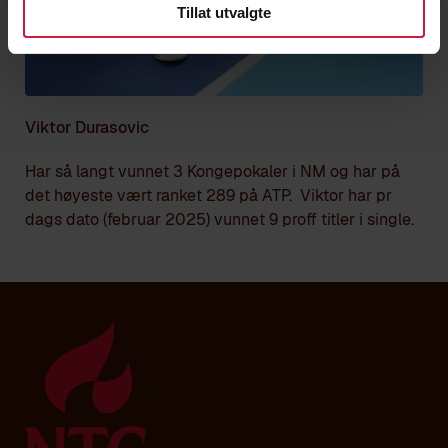
Tillat utvalgte
Viktor Durasovic
Har så langt vunnet 3 Kongepokaler i NM og har på
det høyeste vært ranket 289 på ATP. Viktor har pr
dags dato (februar 2025) vunnet 9 proff titler i single.