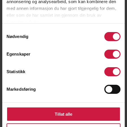
annonsering og analysearbeid, som kan kombinere den
Malene Helgø
med annen informasjon du har gjort tilgjengelig for dem,
eller som de har samlet inn gjennom din bruk av
Har så langt vunnet 3 kongepokaler i NM og har blitt
tjenestene deres.
europamester i double junior i 2016, og har til nå
(februar 2025) vunnet 9 proff titler og vært ranket nr
Samtykkevalg
Nødvendig
317 WTA på det høyeste.
Egenskaper
Statistikk
Markedsføring
Tillat alle