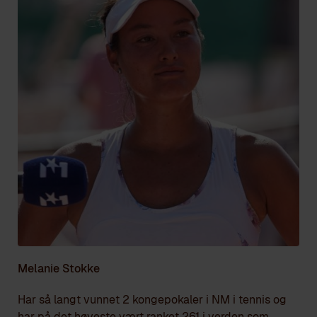
Melanie Stokke
Har så langt vunnet 2 kongepokaler i NM i tennis og
har på det høyeste vært ranket 261 i verden som