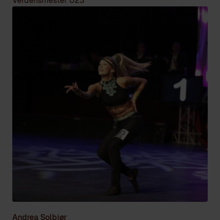
Verdensmester U23
Andrea Solbjør