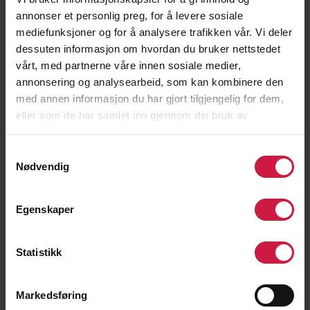
annonser et personlig preg, for å levere sosiale
mediefunksjoner og for å analysere trafikken vår. Vi deler
dessuten informasjon om hvordan du bruker nettstedet
vårt, med partnerne våre innen sosiale medier,
annonsering og analysearbeid, som kan kombinere den
med annen informasjon du har gjort tilgjengelig for dem,
eller som de har samlet inn gjennom din bruk av
Kristian Jahr
tjenestene deres.
Samtykkevalg
OBOS-ligaspiller
Nødvendig
Egenskaper
Statistikk
Markedsføring